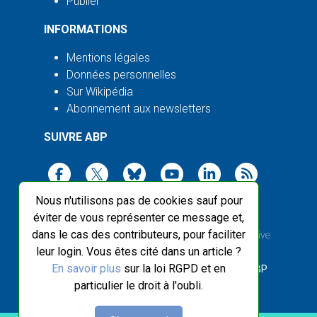
Publier
INFORMATIONS
Mentions légales
Données personnelles
Sur Wikipédia
Abonnement aux newsletters
SUIVRE ABP
Nous n'utilisons pas de cookies sauf pour
éviter de vous représenter ce message et,
dans le cas des contributeurs, pour faciliter
2003-2026 ©
Agence Bretagne Presse
, sauf Creative
leur login. Vous êtes cité dans un article ?
Commons
En savoir plus
sur la loi RGPD et en
Front-end design :
Breizhek Studio
, Back-end :
ABP
particulier le droit à l'oubli.