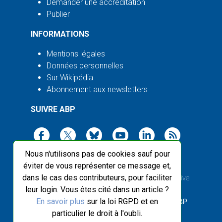
Demander une accréditation
Publier
INFORMATIONS
Mentions légales
Données personnelles
Sur Wikipédia
Abonnement aux newsletters
SUIVRE ABP
Nous n'utilisons pas de cookies sauf pour
éviter de vous représenter ce message et,
dans le cas des contributeurs, pour faciliter
2003-2026 ©
Agence Bretagne Presse
, sauf Creative
leur login. Vous êtes cité dans un article ?
Commons
En savoir plus
sur la loi RGPD et en
Front-end design :
Breizhek Studio
, Back-end :
ABP
particulier le droit à l'oubli.