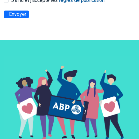
J’ai lu et j’accepte les
règles de publication
.
Envoyer