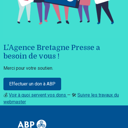
L'Agence Bretagne Presse a
besoin de vous !
Merci pour votre soutien.
Effectuer un don à ABP
💰
Voir à quoi servent vos dons
— 🛠️
Suivre les travaux du
webmaster