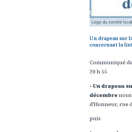
Logo du comité local
Un drapeau sur l
concernant la lis
Communiqué de p
20 h 55
- Un drapeau su
décembre
nous 
d'Honneur, rue d
puis