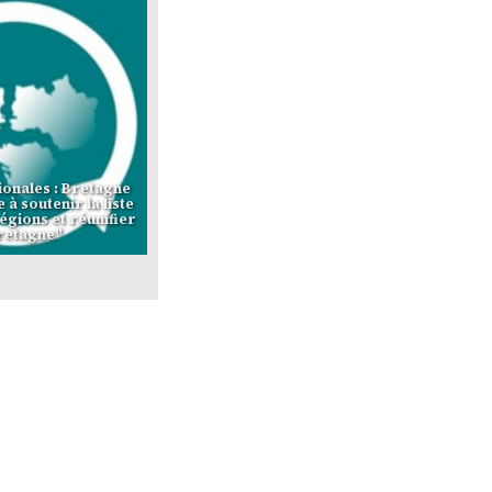
ionales : Bretagne
 à soutenir la liste
égions et réunifier
retagne"