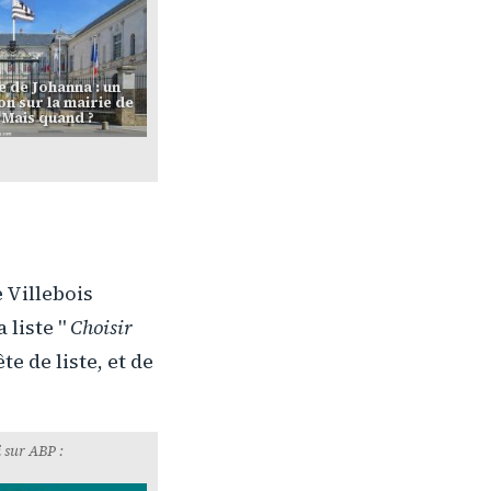
 de Johanna : un
n sur la mairie de
. Mais quand ?
 Villebois
liste "
Choisir
te de liste, et de
 sur ABP :