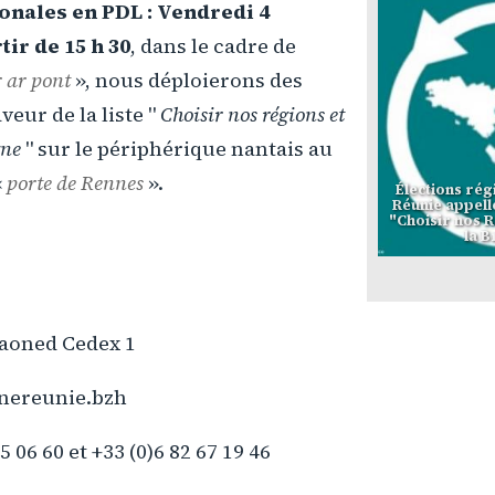
ionales en PDL : Vendredi 4
ir de 15 h 30
, dans le cadre de
 ar pont
», nous déploierons des
eur de la liste "
Choisir nos régions et
gne
" sur le périphérique nantais au
«
porte de Rennes
».
Élections rég
Réunie appelle
"Choisir nos R
la B
Naoned Cedex 1
nereunie.bzh
25 06 60 et +33 (0)6 82 67 19 46