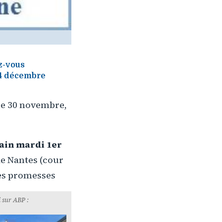
z-vous
t 4 décembre
 le 30 novembre,
main mardi 1er
de Nantes (cour
ses promesses
 sur ABP :