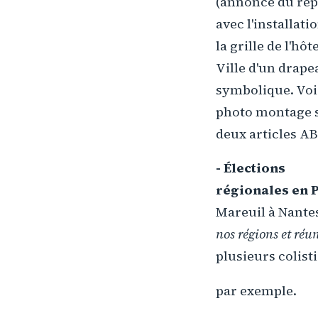
(annonce du rep
avec l'installati
la grille de l'hôt
Ville d'un drape
symbolique. Voi
photo montage s
deux articles AB
- Élections
régionales en P
Mareuil à Nantes
nos régions et réu
plusieurs colist
par exemple.