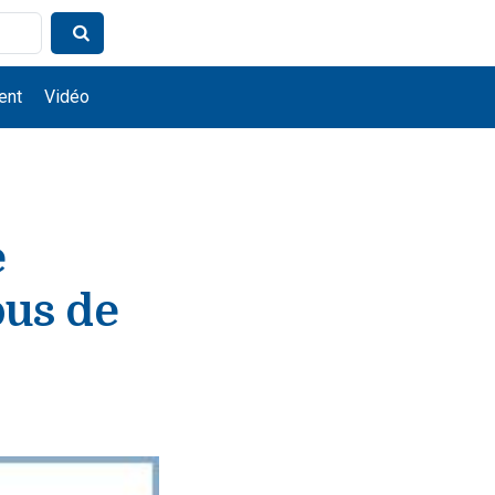
ent
Vidéo
e
ous de