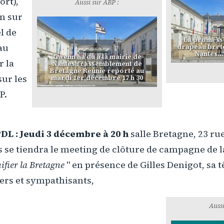
ort),
Aussi sur ABP :
on sur
el de
La promesse
au
drapeau breto
Nantes..
Gwenn ha du à la mairie de
r la
Nantes : rassemblement de
Bretagne Réunie reporté au
ur les
mardi 1er décembre 17 h 30
P.
DL : Jeudi 3 décembre à 20 h
salle Bretagne, 23 rue
 se tiendra le meeting de clôture de campagne de la 
nifier la Bretagne
" en présence de Gilles Denigot, sa tê
iers et sympathisants,
Aussi