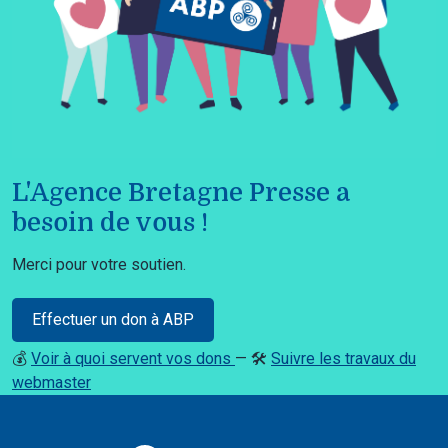
L'Agence Bretagne Presse a
besoin de vous !
Merci pour votre soutien.
Effectuer un don à ABP
💰
Voir à quoi servent vos dons
— 🛠️
Suivre les travaux du
webmaster