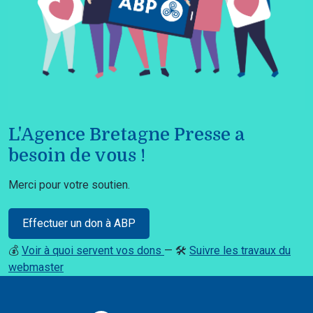
L'Agence Bretagne Presse a
besoin de vous !
Merci pour votre soutien.
Effectuer un don à ABP
💰
Voir à quoi servent vos dons
— 🛠️
Suivre les travaux du
webmaster