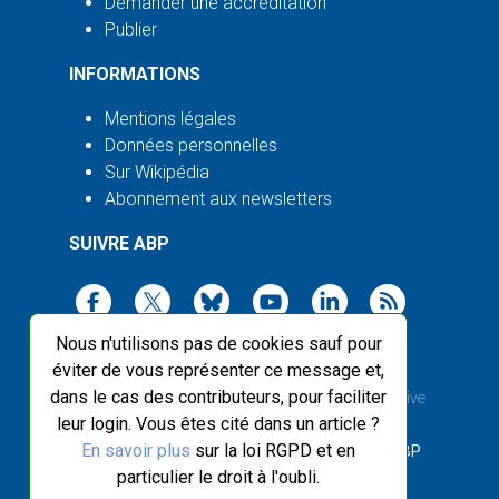
Demander une accréditation
Publier
INFORMATIONS
Mentions légales
Données personnelles
Sur Wikipédia
Abonnement aux newsletters
SUIVRE ABP
Nous n'utilisons pas de cookies sauf pour
éviter de vous représenter ce message et,
dans le cas des contributeurs, pour faciliter
2003-2026 ©
Agence Bretagne Presse
, sauf Creative
leur login. Vous êtes cité dans un article ?
Commons
En savoir plus
sur la loi RGPD et en
Front-end design :
Breizhek Studio
, Back-end :
ABP
particulier le droit à l'oubli.