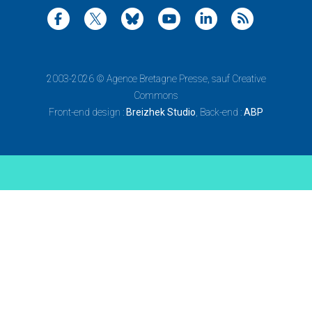
2003-2026 ©
Agence Bretagne Presse
, sauf Creative
Commons
Front-end design :
Breizhek Studio
, Back-end :
ABP