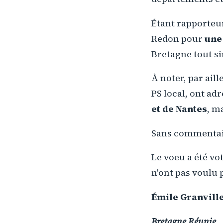
Étant rapporteur 
Redon pour
une
Bretagne tout s
À noter, par ail
PS local, ont a
et de Nantes
, m
Sans commenta
Le voeu a été vo
n'ont pas voulu 
Émile Granvill
Bretagne Réunie