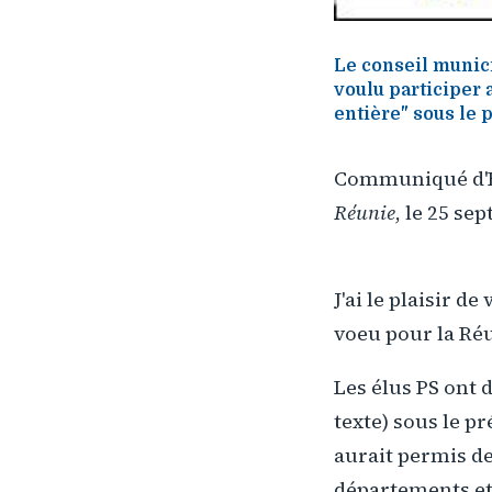
Le conseil munici
voulu participer 
entière" sous le p
Communiqué d'Ém
Réunie
, le 25 se
J'ai le plaisir 
voeu pour la Réu
Les élus PS ont
texte) sous le pr
aurait permis de
départements et