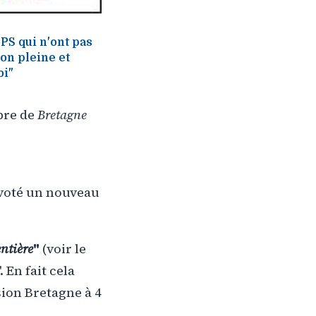
 PS qui n'ont pas
ion pleine et
oi"
bre de
Bretagne
a voté un nouveau
entière
"
(voir le
". En fait cela
sion Bretagne à 4