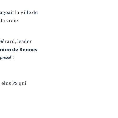
ageait la Ville de
, la vraie
Gérard, leader
union de Rennes
passé”
.
 élus PS qui