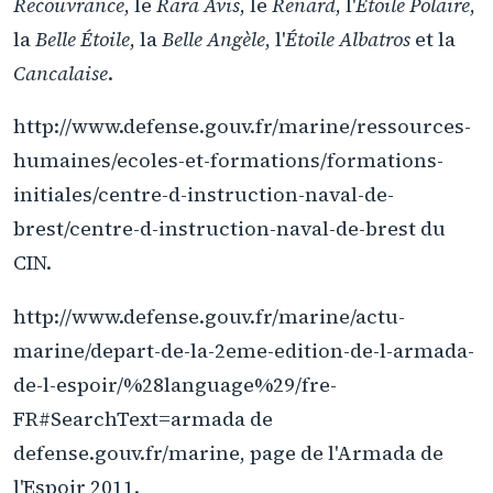
Recouvrance
, le
Rara Avis
, le
Renard
, l'
Étoile Polaire
,
la
Belle Étoile
, la
Belle Angèle
, l'
Étoile Albatros
et la
Cancalaise
.
http://www.defense.gouv.fr/marine/ressources-
humaines/ecoles-et-formations/formations-
initiales/centre-d-instruction-naval-de-
brest/centre-d-instruction-naval-de-brest du
CIN.
http://www.defense.gouv.fr/marine/actu-
marine/depart-de-la-2eme-edition-de-l-armada-
de-l-espoir/%28language%29/fre-
FR#SearchText=armada de
defense.gouv.fr/marine, page de l'Armada de
l'Espoir 2011.