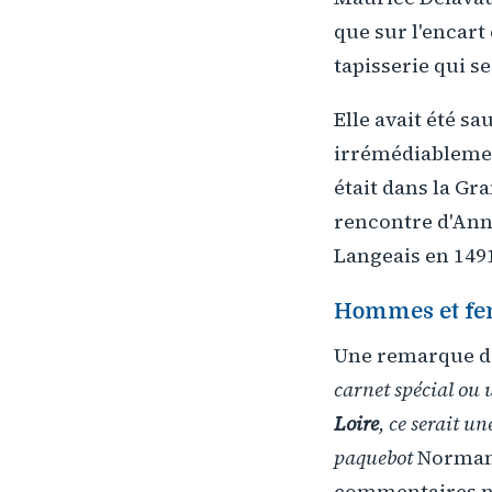
que sur l'encart
tapisserie qui s
Elle avait été s
irrémédiablement 
était dans la Gr
rencontre d'Anne
Langeais en 1491
Hommes et fem
Une remarque da
carnet spécial ou 
Loire
, ce serait u
paquebot
Norman
commentaires n