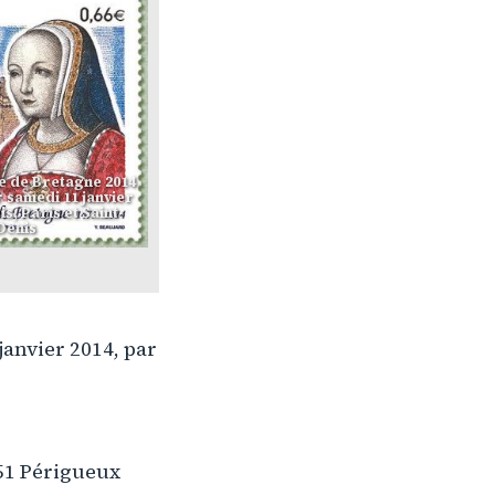
e de Bretagne 2014
r samedi 11 janvier
is, Paris et Saint-
Denis
janvier 2014, par
051 Périgueux