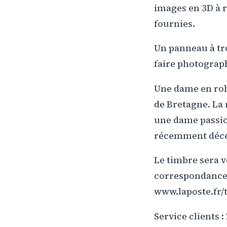
images en 3D à r
fournies.
Un panneau à tr
faire photograph
Une dame en rob
de Bretagne. La 
une dame passio
récemment décé
Le timbre sera v
correspondance à
www.laposte.fr/
Service clients 