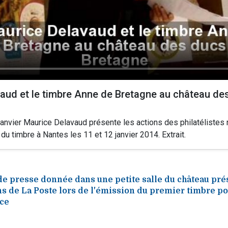
aud et le timbre Anne de Bretagne au château de
anvier Maurice Delavaud présente les actions des philatélistes 
 du timbre à Nantes les 11 et 12 janvier 2014. Extrait.
e presse donnée dans une petite salle du château pré
ns de La Poste lors de l'émission du premier timbre p
ce