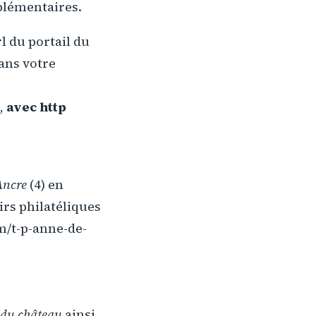
plémentaires.
l du portail du
ans votre
n,
avec http
Ancre
(4) en
irs philatéliques
m/t-p-anne-de-
 du château
ainsi