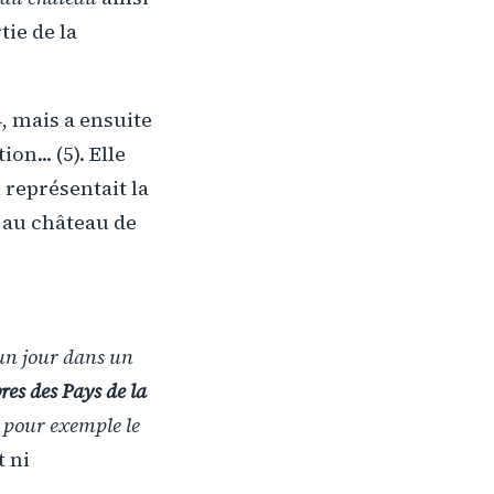
tie de la
4, mais a ensuite
n... (5). Elle
 représentait la
 au château de
 un jour dans un
es des Pays de la
ec pour exemple le
t ni