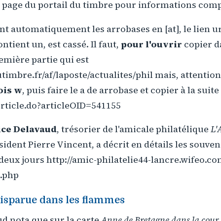
la page du portail du timbre pour informations com
 automatiquement les arrobases en [at], le lien ur
ntient un, est cassé. Il faut,
pour l'ouvrir
copier d
emière partie qui est
utimbre.fr/af/laposte/actualites/phil mais, attentio
ois w
, puis faire le a de arrobase et copier à la suite
ticle.do?articleOID=541155
ce Delavaud
, trésorier de l'amicale philatélique
L'
sident Pierre Vincent, a décrit en détails les souven
deux jours http://amic-philatelie44-lancre.wifeo.co
-.php
disparue dans les flammes
d nota que sur la carte
Anne de Bretagne dans la cour