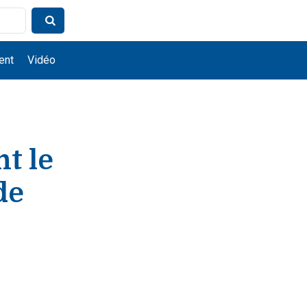
ent
Vidéo
t le
de