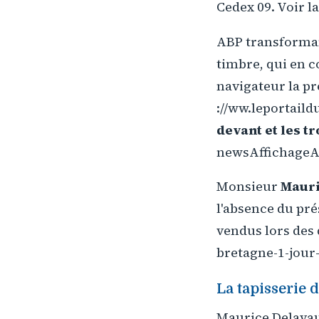
Cedex 09. Voir 
ABP transformant
timbre, qui en co
navigateur la pr
://ww.leportaild
devant et les tr
newsAffichageAr
Monsieur
Mauri
l'absence du pré
vendus lors des 
bretagne-1-jour
La tapisserie 
Maurice Delavau