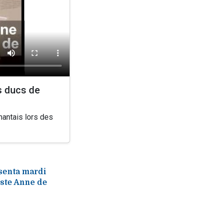
s ducs de
nantais lors des
senta mardi
oste Anne de