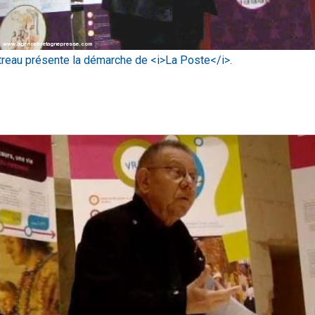
reau présente la démarche de <i>La Poste</i>.