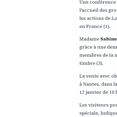
Une conférence d
l'accueil des gr
les actions de
La
en France (1).
Madame
Sabine
grâce à une dema
membres de la no
timbre (3).
La vente avec ob
à Nantes, dans la
12 janvier de 10 
Les visiteurs po
spéciale, ludiqu