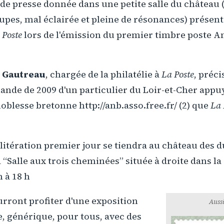
e presse donnée dans une petite salle du château (
oupes, mal éclairée et pleine de résonances) présen
 Poste
lors de l'émission du premier timbre poste A
 Gautreau
, chargée de la philatélie à
La Poste
, préci
nde de 2009 d'un particulier du Loir-et-Cher appuy
blesse bretonne http://anb.asso.free.fr/ (2) que
La 
litération premier jour se tiendra au château des 
 “Salle aux trois cheminées” située à droite dans la 
h à 18 h
urront profiter d'une exposition
Aussi
e, générique, pour tous, avec des