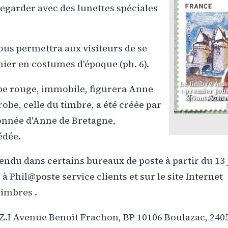
egarder avec des lunettes spéciales
ous permettra aux visiteurs de se
ier en costumes d'époque (ph. 6).
Le timbre Ann
e rouge, immobile, figurera Anne
: premier jou
à Nantes, Blo
robe, celle du timbre, a été créée par
nnée d'Anne de Bretagne,
dée.
endu dans certains bureaux de poste à partir du 13 
 Phil@poste service clients et sur le site Internet
timbres .
: Z.I Avenue Benoît Frachon, BP 10106 Boulazac, 24