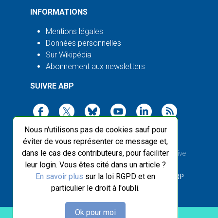
INFORMATIONS
Mentions légales
Données personnelles
Sur Wikipédia
Abonnement aux newsletters
SUIVRE ABP
Nous n'utilisons pas de cookies sauf pour
éviter de vous représenter ce message et,
dans le cas des contributeurs, pour faciliter
2003-2026 ©
Agence Bretagne Presse
, sauf Creative
leur login. Vous êtes cité dans un article ?
Commons
En savoir plus
sur la loi RGPD et en
Front-end design :
Breizhek Studio
, Back-end :
ABP
particulier le droit à l'oubli.
Ok pour moi