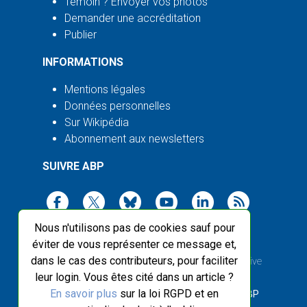
Témoin ? Envoyer vos photos
Demander une accréditation
Publier
INFORMATIONS
Mentions légales
Données personnelles
Sur Wikipédia
Abonnement aux newsletters
SUIVRE ABP
Nous n'utilisons pas de cookies sauf pour
éviter de vous représenter ce message et,
dans le cas des contributeurs, pour faciliter
2003-2026 ©
Agence Bretagne Presse
, sauf Creative
leur login. Vous êtes cité dans un article ?
Commons
En savoir plus
sur la loi RGPD et en
Front-end design :
Breizhek Studio
, Back-end :
ABP