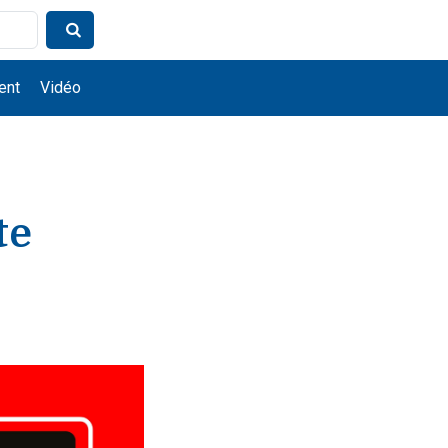
ent
Vidéo
te