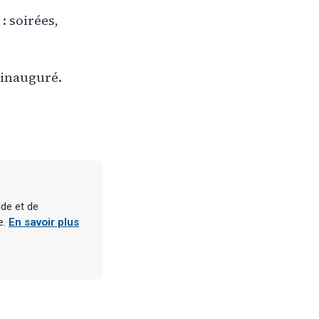
: soirées,
 inauguré.
ude et de
e.
En savoir plus