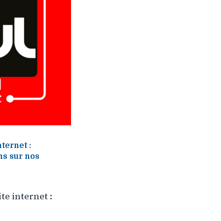
ternet :
ns sur nos
te internet :