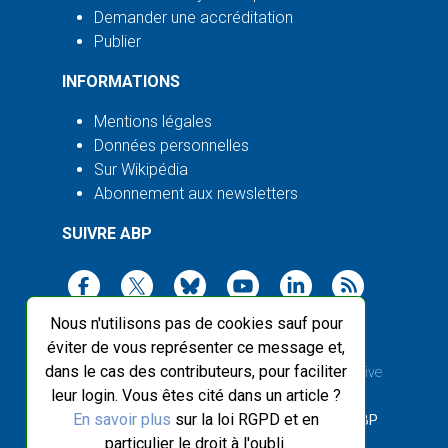
Demander une accréditation
Publier
INFORMATIONS
Mentions légales
Données personnelles
Sur Wikipédia
Abonnement aux newsletters
SUIVRE ABP
Nous n'utilisons pas de cookies sauf pour
éviter de vous représenter ce message et,
dans le cas des contributeurs, pour faciliter
2003-2026 ©
Agence Bretagne Presse
, sauf Creative
leur login. Vous êtes cité dans un article ?
Commons
En savoir plus
sur la loi RGPD et en
Front-end design :
Breizhek Studio
, Back-end :
ABP
particulier le droit à l'oubli.