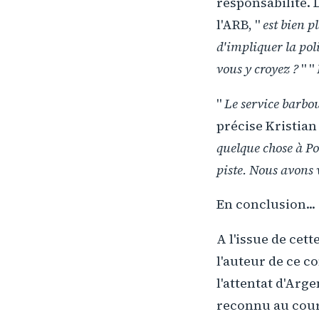
responsabilité. 
l'ARB, "
est bien p
d'impliquer la pol
vous y croyez ?
" "
"
Le service barbo
précise Kristian
quelque chose à Po
piste. Nous avons 
En conclusion...
A l'issue de cet
l'auteur de ce c
l'attentat d'Arge
reconnu au cours