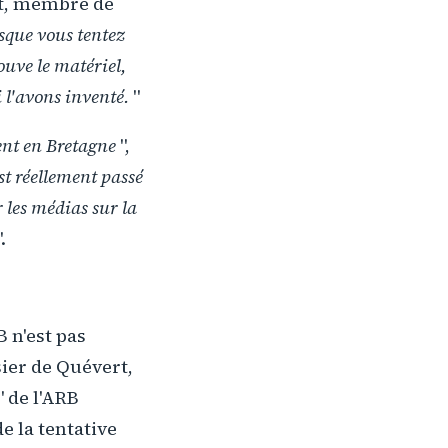
lt, membre de
sque vous tentez
ouve le matériel,
 l'avons inventé.
"
sent en Bretagne
",
st réellement passé
r les médias sur la
".
B n'est pas
sier de Quévert,
" de l'ARB
e la tentative