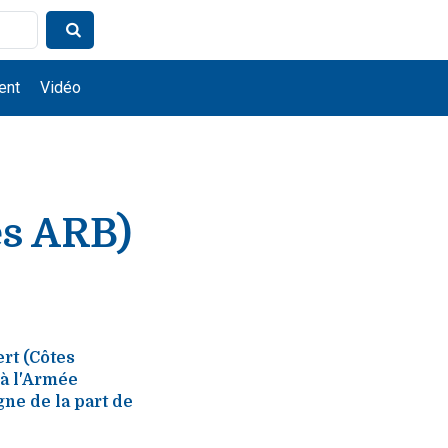
ent
Vidéo
és ARB)
ert (Côtes
 à l'Armée
ne de la part de