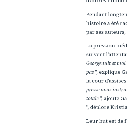
d'autres militan
Pendant longtemp
histoire a été r
par ses auteurs,
La pression médi
suivent l'attent
Georgeault et moi 
pas
", explique G
la cour d'assises
presse nous instr
totale
", ajoute Ga
", déplore Krist
Leur but est de f