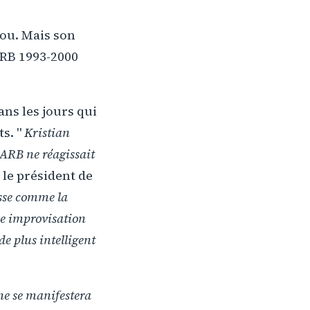
lou. Mais son
ARB 1993-2000
ns les jours qui
s. "
Kristian
'ARB ne réagissait
 le président de
esse comme la
ne improvisation
e plus intelligent
e se manifestera