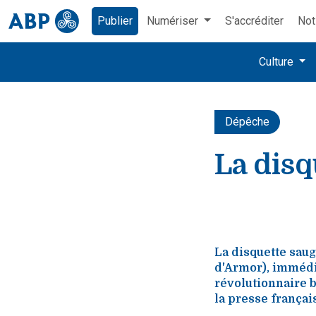
Publier
Numériser
S'accréditer
Not
Culture
Dépêche
La dis
La disquette saug
d'Armor), immédia
révolutionnaire b
la presse françai