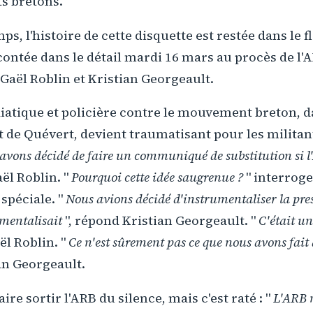
ts bretons.
s, l'histoire de cette disquette est restée dans le f
acontée dans le détail mardi 16 mars au procès de l'
 Gaël Roblin et Kristian Georgeault.
atique et policière contre le mouvement breton, da
at de Quévert, devient traumatisant pour les militant
avons décidé de faire un communiqué de substitution si l
aël Roblin. "
Pourquoi cette idée saugrenue ?
" interroge
 spéciale. "
Nous avions décidé d'instrumentaliser la pr
umentalisait
", répond Kristian Georgeault. "
C'était u
ël Roblin. "
Ce n'est sûrement pas ce que nous avons fait d
ian Georgeault.
aire sortir l'ARB du silence, mais c'est raté : "
L'ARB n