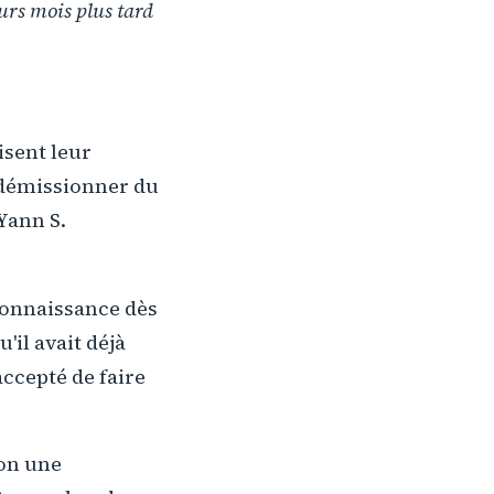
urs mois plus tard
isent leur
e démissionner du
Yann S.
 connaissance dès
'il avait déjà
accepté de faire
non une