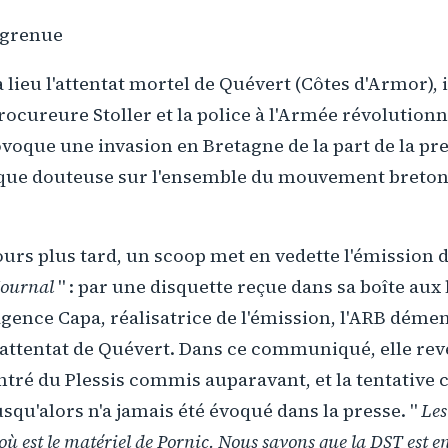
ugrenue
 a lieu l'attentat mortel de Quévert (Côtes d'Armor
procureure Stoller et la police à l'Armée révolution
ovoque une invasion en Bretagne de la part de la pre
 que douteuse sur l'ensemble du mouvement breto
ours plus tard, un scoop met en vedette l'émission 
Journal
" : par une disquette reçue dans sa boîte aux 
'agence Capa, réalisatrice de l'émission, l'ARB déme
l'attentat de Quévert. Dans ce communiqué, elle re
entré du Plessis commis auparavant, et la tentative
usqu'alors n'a jamais été évoqué dans la presse. "
Les
où est le matériel de Pornic. Nous savons que la DST est 