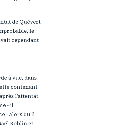
entat de Quévert
improbable, le
avait cependant
rde à vue, dans
quette contenant
près l'attentat
e - il
 - alors qu'il
aël Roblin et