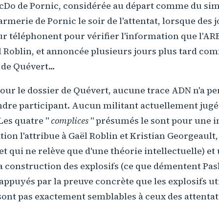
acDo de Pornic, considérée au départ comme du si
armerie de Pornic le soir de l'attentat, lorsque des 
r téléphonent pour vérifier l'information que l'ARB
 Roblin, et annoncée plusieurs jours plus tard co
 de Quévert...
our le dossier de Quévert, aucune trace ADN n'a pe
dre participant. Aucun militant actuellement jugé 
Les quatre "
complices
" présumés le sont pour une i
ation l'attribue à Gaël Roblin et Kristian Georgeault,
et qui ne relève que d'une théorie intellectuelle) et
la construction des explosifs (ce que démentent Pask
 appuyés par la preuve concrète que les explosifs uti
ont pas exactement semblables à ceux des attentats