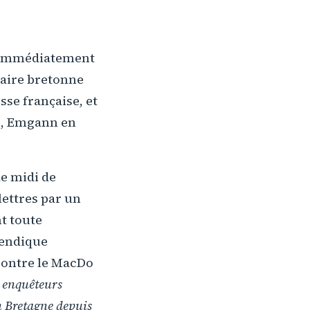
), immédiatement
naire bretonne
sse française, et
n, Emgann en
de midi de
lettres par un
nt toute
vendique
 contre le MacDo
 enquêteurs
en Bretagne depuis