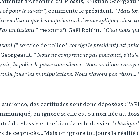
L'attentat d'Argentré-du-Plessis, Kristian Georgeau
lacé pour le savoir
", commente le président. "
Mais lor
ice en disant que les enquêteurs doivent expliquer où se tr
Pas un instant
", reconnaît Gaël Roblin. "
C'est nous qui
uzard (
" service de police "
corrige le président) est pré
 Georgeault. "
Nous ne comprenons pas pourquoi, s'il s'e
rnic, la police le passe sous silence. Nous voulions envoye
voulu jouer les manipulations. Nous n'avons pas réussi...
te audience, des certitudes sont donc déposées : l'AR
ommuniqué, on ignore si elle est ou non liée au dos
ntré du Plessis entre bien dans le dossier "
classique
 de ce procès... Mais on ignore toujours la réalité d