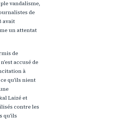
mple vandalisme,
journalistes de
 avait
mme un attentat
rmis de
n'est accusé de
ncitation à
 ce qu'ils nient
 une
al Laizé et
lisés contre les
 qu'ils