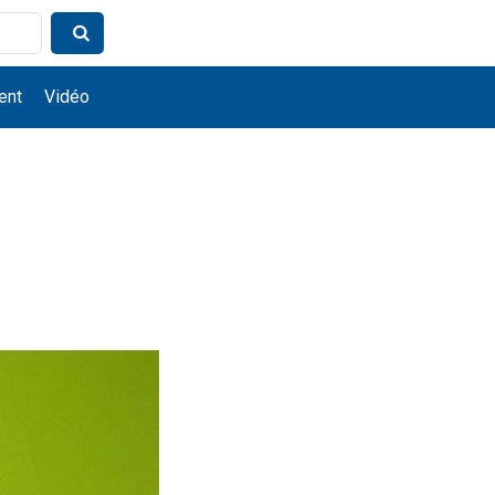
ent
Vidéo