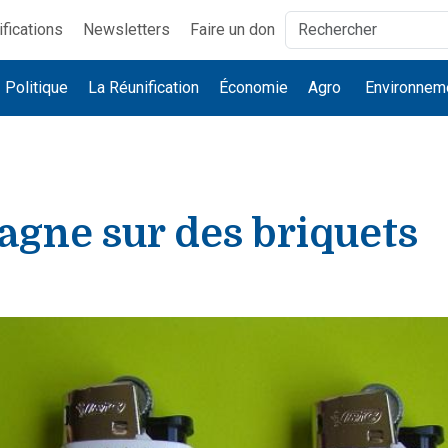
ifications
Newsletters
Faire un don
Politique
La Réunification
Économie
Agro
Environnem
agne sur des briquets