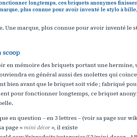
onctionner longtemps, ces briquets anonymes finissent
arque, plus connue pour avoir inventé le stylo à bille, l
e. Une marque, plus connue pour avoir inventé le styl
n scoop
ir en mémoire des briquets portant une hermine, un
souviendra en général aussi des molettes qui coinc
 bien avant que le briquet soit vide ; fabriqué po
ent pour fonctionner longtemps, ce briquet anonym
belle.
ue en question – en 3 lettres – (voir sa page sur wik
sa page «
mini décor
», il existe
rld.com/fr/produits/categories/52/mini-decor , ABP