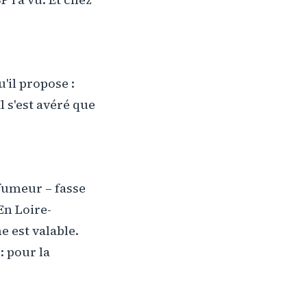
'il propose :
 Il s'est avéré que
fumeur – fasse
En Loire-
e est valable.
: pour la