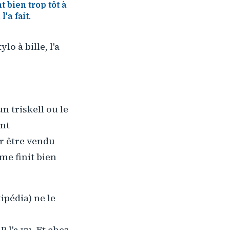
 bien trop tôt à
'a fait.
o à bille, l'a
 triskell ou le
ent
ur être vendu
e finit bien
ipédia) ne le
 l'a vu. Et chez