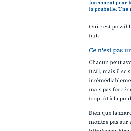
forcément pour f
la poubelle. Une m
Oui c'est possibl
fait.
Ce n'est pas u
Chacun peut avo
BZH, mais il se 
irrémédiablement
mais pas forcém
trop tôt à la pou
Bien que la marq
montre pas sur 
http://www.bicwo