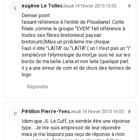
eugène Le Tollec
Jeudi 14 février 2013 15:05
#
E
Dernier point
faisant référence à l'entité de Ploudianel. Cette
filiale ,comme le groupe "EVEN" fait référence à
toutes ses fibres bretonnes( paysan
breton,etc)Mais un problème me choque
Faut-il dite "LAITA" ou "LAÏTA" ( un Ï n'est pas un "i"
simple(voir l'étymologie du mot),je suis né sur les
bords de ma belle Laïta et non laita (quelque part
il y a une erreur de com et de choix des termes de
logo
Répondre
Pétillon Pierre-Yves
Jeudi 14 février 2013 16:03
#
P
Idem que JL Le Cuff, ça semble être une réponse
type... Je me suis empressé de leur répondre
mais je n'ai toujours pas reçu de réponse à mon