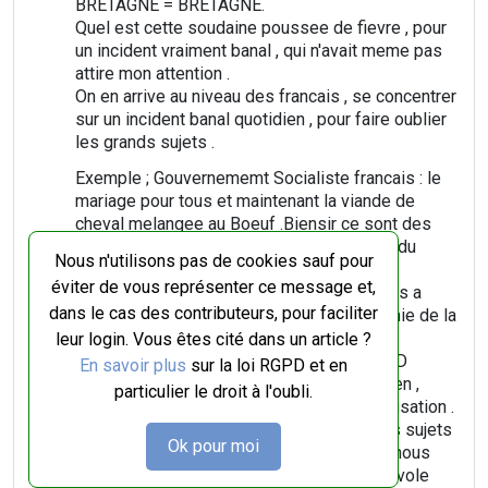
BRETAGNE = BRETAGNE.
Quel est cette soudaine poussee de fievre , pour
un incident vraiment banal , qui n'avait meme pas
attire mon attention .
On en arrive au niveau des francais , se concentrer
sur un incident banal quotidien , pour faire oublier
les grands sujets .
Exemple ; Gouvernememt Socialiste francais : le
mariage pour tous et maintenant la viande de
cheval melangee au Boeuf .Biensir ce sont des
problemes a resoudre mais pas au niveau du
Nous n'utilisons pas de cookies sauf pour
President .
éviter de vous représenter ce message et,
Les Bretons il y a deux GRANDS problemes a
dans le cas des contributeurs, pour faciliter
resoudre : La REUNIFICATION et l'Autonomie de la
Bretagne .
leur login. Vous êtes cité dans un article ?
Qu'une Societe Bretonne mentionne GRAND
En savoir plus
sur la loi RGPD et en
OUEST au lieu de BRETAGNE , n'est pas bien ,
particulier le droit à l'oubli.
biensur , mais ne necessite pas une mobilisation .
Donc on se rend interessant sur des petits sujets
Ok pour moi
, pour faire oublier les grands sujets , que nous
sommes INCAPABLES de resoudre . Cela vole