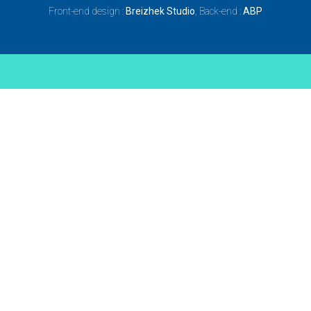
Front-end design :
Breizhek Studio
, Back-end :
ABP