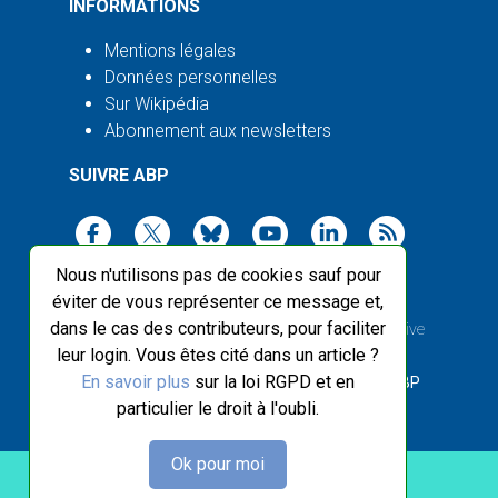
INFORMATIONS
Mentions légales
Données personnelles
Sur Wikipédia
Abonnement aux newsletters
SUIVRE ABP
Nous n'utilisons pas de cookies sauf pour
éviter de vous représenter ce message et,
dans le cas des contributeurs, pour faciliter
2003-2026 ©
Agence Bretagne Presse
, sauf Creative
leur login. Vous êtes cité dans un article ?
Commons
En savoir plus
sur la loi RGPD et en
Front-end design :
Breizhek Studio
, Back-end :
ABP
particulier le droit à l'oubli.
Ok pour moi