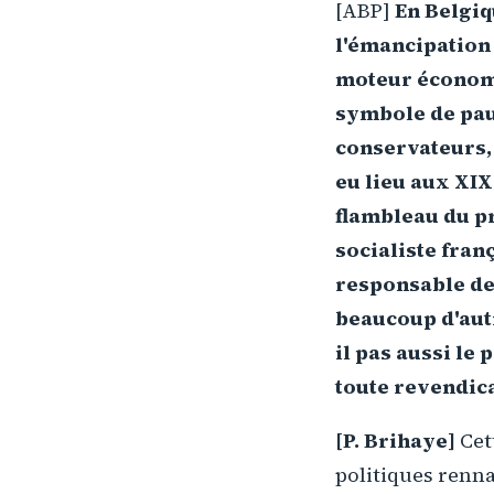
[ABP]
En Belgiqu
l'émancipation 
moteur économi
symbole de pauv
conservateurs, 
eu lieu aux XIX
flambleau du pr
socialiste franç
responsable de 
beaucoup d'autr
il pas aussi le
toute revendic
[P. Brihaye]
Cet
politiques rennai