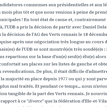
andidatures communes aux présidentielles et aux lé
mois plus tôt et que nous venions à peine de pren
nicipales ! En tout état de cause et, contrairement à
à, l'UDB a pris la décision de partir avec Daniel Dela
s la décision de l'AG des Verts rennais le 18 décembr
cquise après une négociation très longue au cours d
ais(es) de l'UDB se sont montré(e)s très soudé(e)s : i
s repartions sur la base d'un(e) seul(e) élu(e) alors
confortait ses places sur les listes de gauche et obt
 revendications. De plus, il était difficile d'admett
a majorité en place depuis 1977 ou qui y sont par
plus mal traités. Et pendant ce temps... nous n'avio
on tangible de la part des Verts rennais. Je nourris
rapport à ce "
divorce
" que la fédération d'Ille-et-Vila