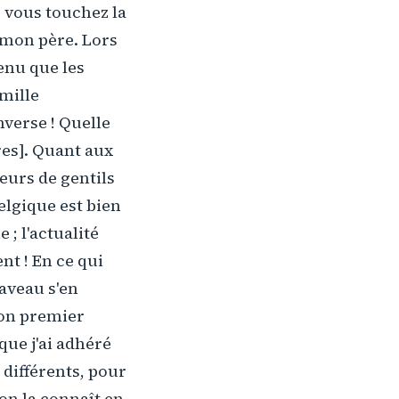
, vous touchez la
 mon père. Lors
venu que les
amille
nverse ! Quelle
res]. Quant aux
eurs de gentils
elgique est bien
; l'actualité
nt ! En ce qui
aveau s'en
mon premier
ue j'ai adhéré
s différents, pour
'on la connaît en