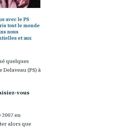
us avec le PS
pris tout le monde
sans nous
tielles et aux
osé quelques
e Delaveau (PS) à
faisiez-vous
e 2007 en
ter alors que