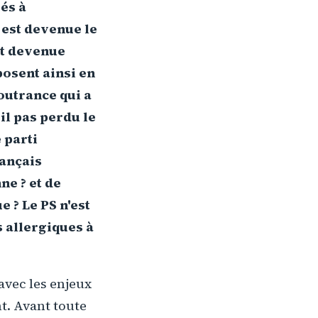
és à
 est devenue le
st devenue
posent ainsi en
outrance qui a
il pas perdu le
 parti
rançais
ne ? et de
 ? Le PS n'est
s allergiques à
avec les enjeux
nt. Avant toute