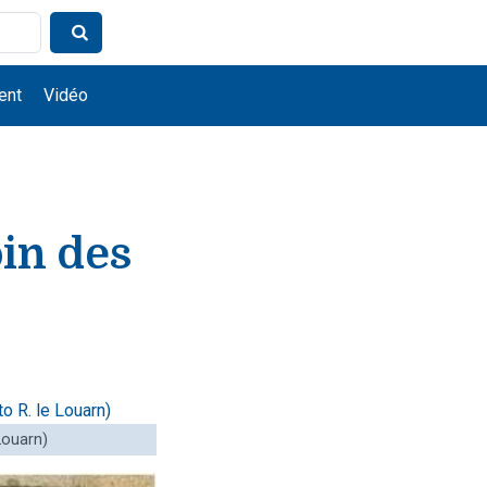
ent
Vidéo
in des
Louarn)