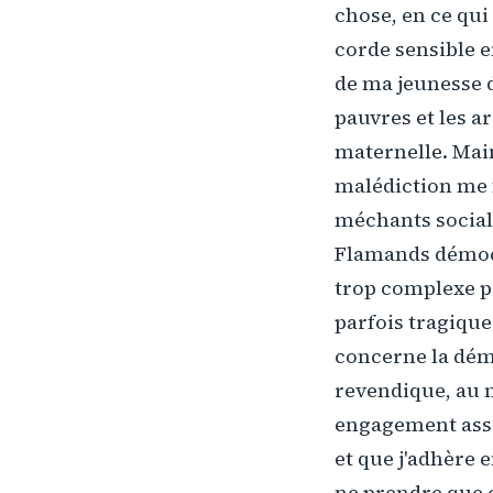
chose, en ce qui
corde sensible 
de ma jeunesse d
pauvres et les a
maternelle. Main
malédiction me f
méchants sociali
Flamands démocra
trop complexe po
parfois tragique
concerne la démo
revendique, au 
engagement assoc
et que j'adhère 
ne prendre que c