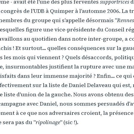
e - avait été l'une des plus ferventes
supportrices
d
u congrès de l'UDB à Quimper à l'automne 2006. La 
 membres du groupe qui s'appelle désormais "
Rennes
lesquelles figure une vice-présidente du Conseil ré
ravaillons au quotidien dans notre inter-groupe, a
chis ! Et surtout... quelles conséquences sur la ga
 les mois qui viennent ? Quels désaccords, politiqu
 insurmontables justifient la rupture avec une maj
sfaits dans leur immense majorité ? Enfin... ce qui es
ctivement sur la liste de Daniel Delaveau qui est,
ne liste d'union de la gauche. Nous avons obtenu des
 campagne avec Daniel, nous sommes persuadés d'avo
ement à ce que nos adversaires croient, la présence 
e sera pas du "
ripolinage
" (sic !).