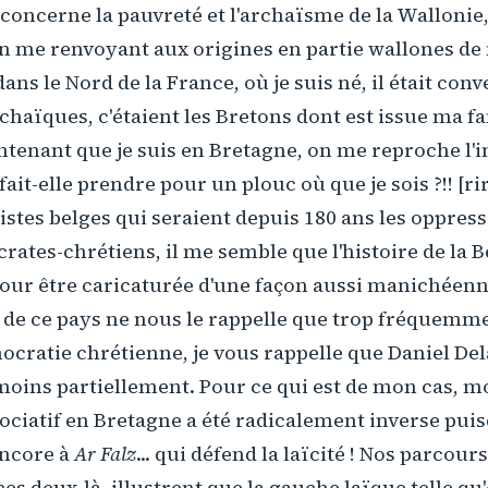
 concerne la pauvreté et l'archaïsme de la Wallonie
en me renvoyant aux origines en partie wallones de
ans le Nord de la France, où je suis né, il était con
rchaïques, c'étaient les Bretons dont est issue ma f
tenant que je suis en Bretagne, on me reproche l'i
ait-elle prendre pour un plouc où que je sois ?!! [ri
stes belges qui seraient depuis 180 ans les oppress
tes-chrétiens, il me semble que l'histoire de la B
ur être caricaturée d'une façon aussi manichéenne 
 de ce pays ne nous le rappelle que trop fréquemme
cratie chrétienne, je vous rappelle que Daniel Del
moins partiellement. Pour ce qui est de mon cas, 
iatif en Bretagne a été radicalement inverse puisq
encore à
Ar Falz
... qui défend la laïcité ! Nos parcour
es deux-là, illustrent que la gauche laïque telle qu