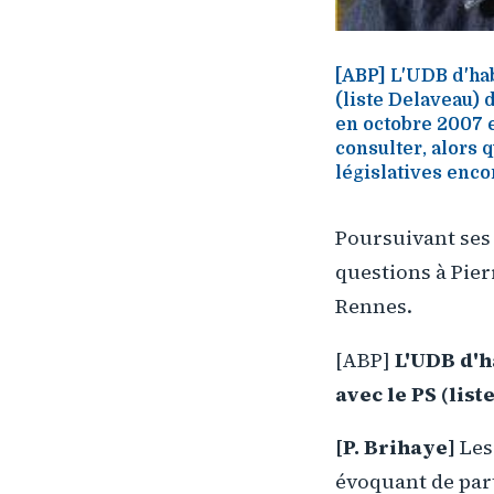
[ABP] L'UDB d'hab
(liste Delaveau) 
en octobre 2007 e
consulter, alors 
législatives enco
Poursuivant ses
questions à Pier
Rennes.
[ABP]
L'UDB d'ha
avec le PS (lis
[P. Brihaye]
Les
évoquant de part