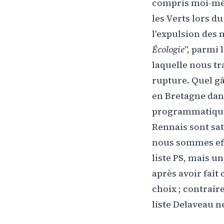
compris moi-mêm
les Verts lors d
l'expulsion des
Écologie
", parmi 
laquelle nous t
rupture. Quel gâ
en Bretagne dans
programmatique,
Rennais sont sati
nous sommes effe
liste PS, mais u
après avoir fait
choix ; contrair
liste Delaveau n