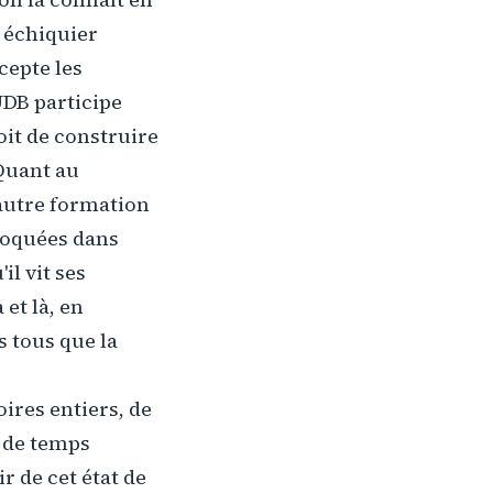
 échiquier
cepte les
UDB participe
oit de construire
 Quant au
e autre formation
 bloquées dans
il vit ses
et là, en
s tous que la
ires entiers, de
n de temps
ir de cet état de