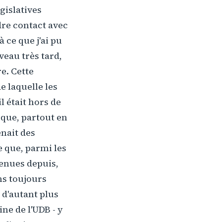
gislatives
dre contact avec
 ce que j'ai pu
veau très tard,
e. Cette
e laquelle les
l était hors de
 que, partout en
enait des
re que, parmi les
venues depuis,
ns toujours
 d'autant plus
ine de l'UDB - y