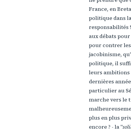
France, en Breta
politique dans l
responsabilités 
aux débats pour 
pour contrer les
jacobinisme, qu'i
politique, il suf
leurs ambitions 
dernières années.
particulier au S
marche vers le t
malheureusement,
plus en plus pri
encore ? - la "
sol