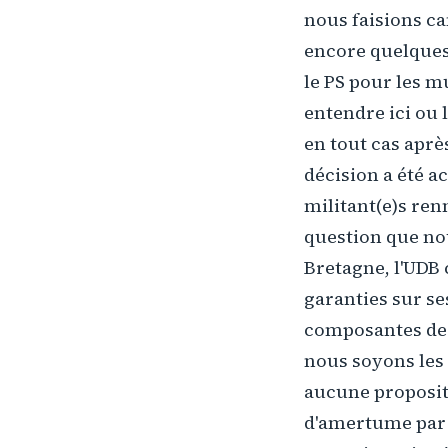
nous faisions c
encore quelques 
le PS pour les mu
entendre ici ou l
en tout cas aprè
décision a été a
militant(e)s renn
question que nou
Bretagne, l'UDB 
garanties sur ses
composantes de l
nous soyons les 
aucune propositi
d'amertume par 