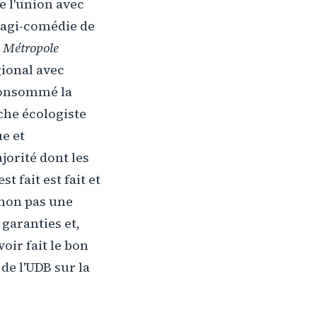
e l'union avec
tragi-comédie de
 Métropole
gional avec
 consommé la
uche écologiste
e et
orité dont les
t fait est fait et
 non pas une
 garanties et,
ir fait le bon
de l'UDB sur la