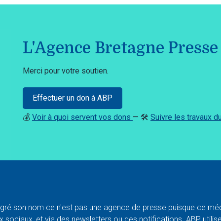
L'Agence Bretagne Presse 
Merci pour votre soutien.
Effectuer un don à ABP
💰
Voir à quoi servent vos dons
— 🛠️
Suivre les travaux 
ré son nom ce n'est pas une agence de presse puisque ce médi
 sociaux, et via des newsletters ou des notifications. ABP utilise l