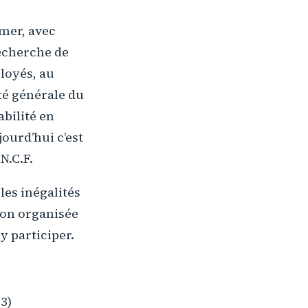
rmer, avec
recherche de
loyés, au
té générale du
abilité en
jourd’hui c’est
N.C.F.
les inégalités
ion organisée
y participer.
63)