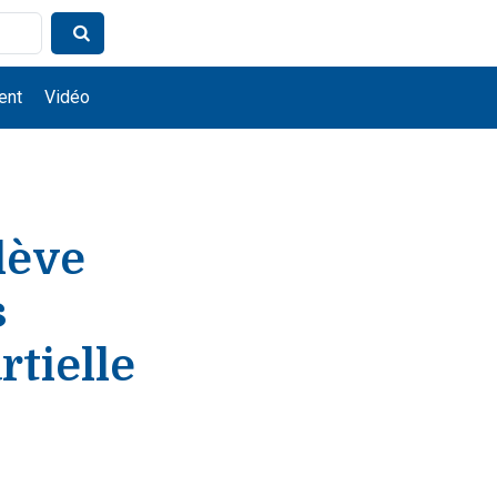
ent
Vidéo
lève
s
rtielle