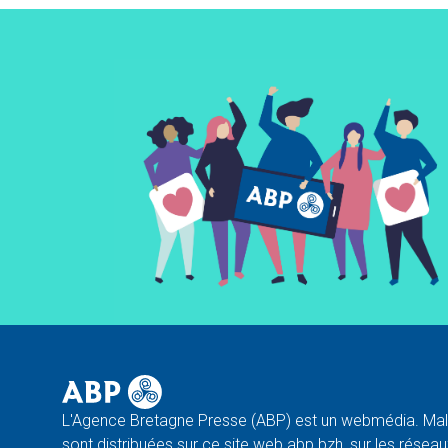
L'Agence Bretagne Presse (ABP) est un webmédia. Malg
sont distribuées sur ce site web abp.bzh, sur les réseaux