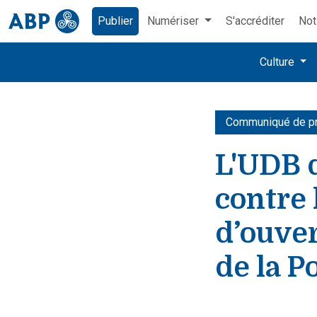
Publier
Numériser
S'accréditer
Not
Culture
Communiqué de p
L'UDB d
contre 
d’ouver
de la P