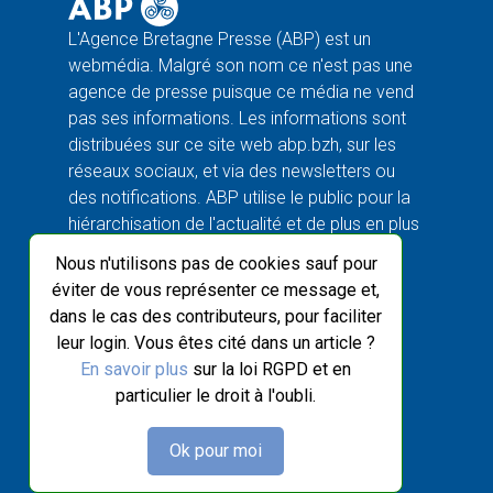
L'Agence Bretagne Presse (ABP) est un
webmédia. Malgré son nom ce n'est pas une
agence de presse puisque ce média ne vend
pas ses informations. Les informations sont
distribuées sur ce site web abp.bzh, sur les
réseaux sociaux, et via des newsletters ou
des notifications. ABP utilise le public pour la
hiérarchisation de l'actualité et de plus en plus
l'IA pour la rédaction.
Nous n'utilisons pas de cookies sauf pour
éviter de vous représenter ce message et,
ABP
dans le cas des contributeurs, pour faciliter
À propos
leur login. Vous êtes cité dans un article ?
Ligne éditoriale
En savoir plus
sur la loi RGPD et en
Contact
particulier le droit à l'oubli.
Blog du webmaster
Flux ABP open source
Ok pour moi
AGIR