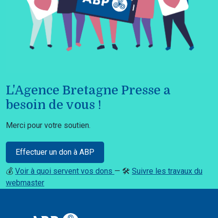
L'Agence Bretagne Presse a
besoin de vous !
Merci pour votre soutien.
Effectuer un don à ABP
💰
Voir à quoi servent vos dons
— 🛠️
Suivre les travaux du
webmaster