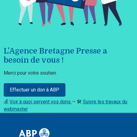
L'Agence Bretagne Presse a
besoin de vous !
Merci pour votre soutien.
Effectuer un don à ABP
💰
Voir à quoi servent vos dons
— 🛠️
Suivre les travaux du
webmaster