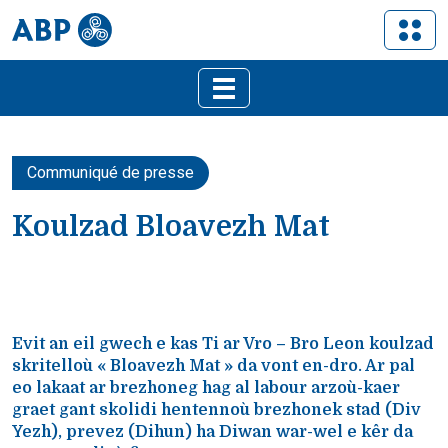
Communiqué de presse
Koulzad Bloavezh Mat
Evit an eil gwech e kas Ti ar Vro – Bro Leon koulzad
skritelloù « Bloavezh Mat » da vont en-dro. Ar pal
eo lakaat ar brezhoneg hag al labour arzoù-kaer
graet gant skolidi hentennoù brezhonek stad (Div
Yezh), prevez (Dihun) ha Diwan war-wel e kêr da