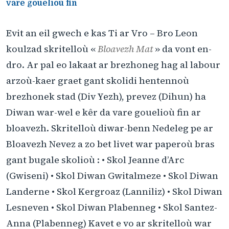
vare gouelioù fin
Evit an eil gwech e kas Ti ar Vro – Bro Leon
koulzad skritelloù «
Bloavezh Mat
» da vont en-
dro. Ar pal eo lakaat ar brezhoneg hag al labour
arzoù-kaer graet gant skolidi hentennoù
brezhonek stad (Div Yezh), prevez (Dihun) ha
Diwan war-wel e kêr da vare gouelioù fin ar
bloavezh. Skritelloù diwar-benn Nedeleg pe ar
Bloavezh Nevez a zo bet livet war paperoù bras
gant bugale skolioù : • Skol Jeanne d’Arc
(Gwiseni) • Skol Diwan Gwitalmeze • Skol Diwan
Landerne • Skol Kergroaz (Lanniliz) • Skol Diwan
Lesneven • Skol Diwan Plabenneg • Skol Santez-
Anna (Plabenneg) Kavet e vo ar skritelloù war