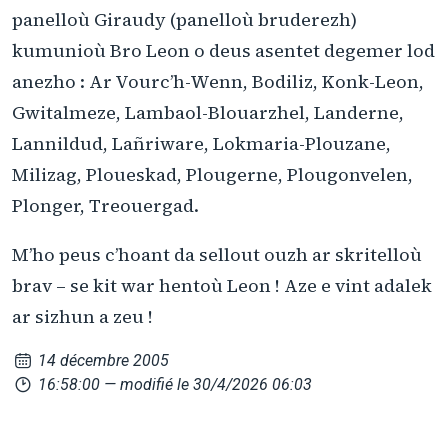
panelloù Giraudy (panelloù bruderezh)
kumunioù Bro Leon o deus asentet degemer lod
anezho : Ar Vourc’h-Wenn, Bodiliz, Konk-Leon,
Gwitalmeze, Lambaol-Blouarzhel, Landerne,
Lannildud, Lañriware, Lokmaria-Plouzane,
Milizag, Ploueskad, Plougerne, Plougonvelen,
Plonger, Treouergad.
M’ho peus c’hoant da sellout ouzh ar skritelloù
brav – se kit war hentoù Leon ! Aze e vint adalek
ar sizhun a zeu !
14 décembre 2005
16:58:00
— modifié le 30/4/2026 06:03