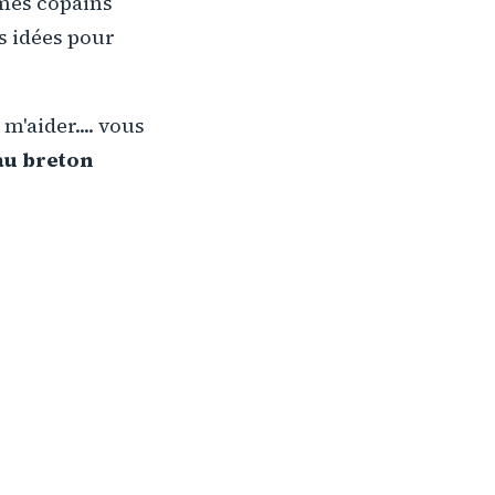
 mes copains
s idées pour
m'aider.... vous
au breton