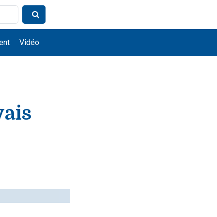
ent
Vidéo
vais