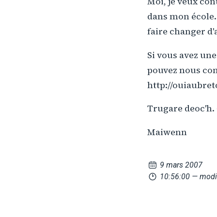
Moi, je veux con
dans mon école.
faire changer d'a
Si vous avez une
pouvez nous con
http://ouiaubre
Trugare deoc'h. 
Maiwenn
9 mars 2007
10:56:00
— modi