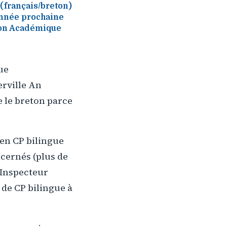
 (français/breton)
année prochaine
tion Académique
ue
erville An
e le breton parce
en CP bilingue
cernés (plus de
'Inspecteur
s de CP bilingue à