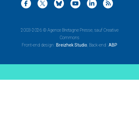
2003-2026 ©
Agence Bretagne Presse
, sauf Creative
Commons
Front-end design :
Breizhek Studio
, Back-end :
ABP