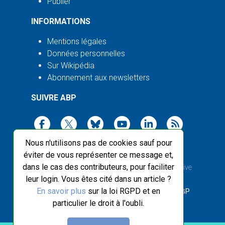
Publier
INFORMATIONS
Mentions légales
Données personnelles
Sur Wikipédia
Abonnement aux newsletters
SUIVRE ABP
Nous n'utilisons pas de cookies sauf pour
éviter de vous représenter ce message et,
dans le cas des contributeurs, pour faciliter
2003-2026 ©
Agence Bretagne Presse
, sauf Creative
leur login. Vous êtes cité dans un article ?
Commons
En savoir plus
sur la loi RGPD et en
Front-end design :
Breizhek Studio
, Back-end :
ABP
particulier le droit à l'oubli.