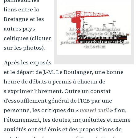
liens entre la
Bretagne et les
autres pays
Le colloque “Rencontres
Bretagne-Pays de Galles, au
celtiques (cliquer
coeur de l'Arc Atlantique”
présenté au Festival Interceltique
de Lorient
sur les photos).
Après les exposés
et le départ de J.-M. Le Boulanger, une bonne
heure de débats a permis à chacun de
s'exprimer librement. Outre un constat
d'essoufflement général de l'ICB par une
personne, les critiques du «
nouvel outil
» flou,
l'étonnement, les doutes, inquiétudes et même
anxiétés ont été émis et des propositions de