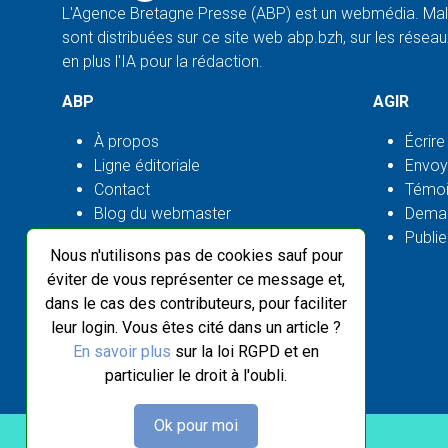
L'Agence Bretagne Presse (ABP) est un webmédia. Malg
sont distribuées sur ce site web abp.bzh, sur les réseaux
en plus l'IA pour la rédaction.
ABP
AGIR
À propos
Écrire
Ligne éditoriale
Envoy
Contact
Témoi
Blog du webmaster
Deman
Flux ABP open source
Publie
Nous n'utilisons pas de cookies sauf pour
éviter de vous représenter ce message et,
dans le cas des contributeurs, pour faciliter
leur login. Vous êtes cité dans un article ?
En savoir plus
sur la loi RGPD et en
particulier le droit à l'oubli.
Ok pour moi