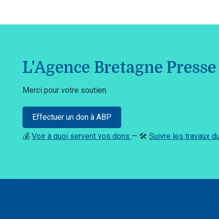
L'Agence Bretagne Presse 
Merci pour votre soutien.
Effectuer un don à ABP
💰
Voir à quoi servent vos dons
— 🛠️
Suivre les travaux 