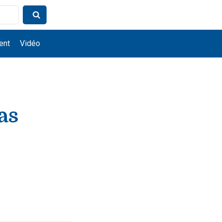
ent
Vidéo
as