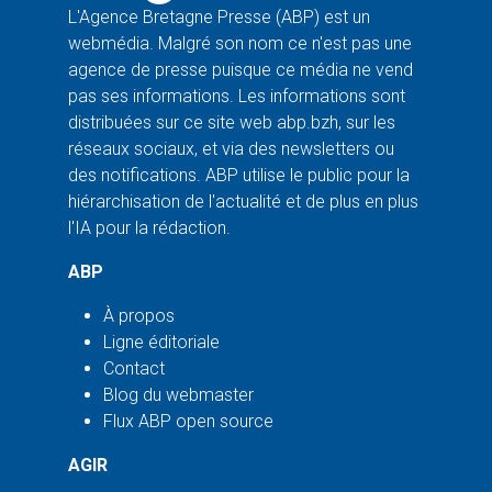
L'Agence Bretagne Presse (ABP) est un
webmédia. Malgré son nom ce n'est pas une
agence de presse puisque ce média ne vend
pas ses informations. Les informations sont
distribuées sur ce site web abp.bzh, sur les
réseaux sociaux, et via des newsletters ou
des notifications. ABP utilise le public pour la
hiérarchisation de l'actualité et de plus en plus
l'IA pour la rédaction.
ABP
À propos
Ligne éditoriale
Contact
Blog du webmaster
Flux ABP open source
AGIR