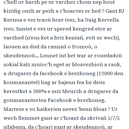
c'hell ur barzh pe ur varzhez chom nep bout
kizidig ouzh ar pezh a c'hoarvez er bed ? Gant RJ
Kernoa e vez traoù brav ivez, ha Naig Kervella
ivez. Santet e vez ur spered kengred etre ar
varzhed (n'eus ket a briz kentañ, evit ur wech),
laouen an dud da rannañ o fromoù, o
skeudennoù... Lennet int bet war ar rouedadoù
sokial kalz muioc'h eget ar bloavezhioù a raok,
a-drugarez da facebook e brezhoneg (12000 den
koumanantet) hag ar bajenn fea he deus
kerestket a 300% e miz Meurzh a-drugarez da
goumananterien Facebook e brezhoneg.
Marteze e vo haikerien nevez 'benn bloaz ? Ur
wech flemmet gant ar c'hoant da skrivañ 5/7/5
silabenn, da c'hoari gant ar skeudennoù, ar