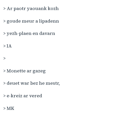
> Ar paotr yaouank kozh
> goude meur a lipadenn
> yezh-plaen en davarn
> IA
>
> Monette ar gazeg
> deuet war bez he mestr,
> e-kreiz ar vered
> MK