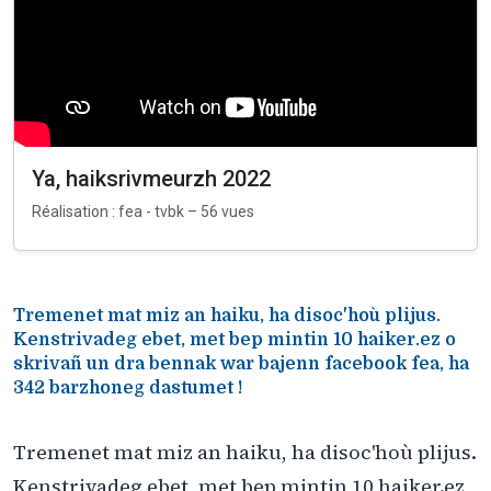
Ya, haiksrivmeurzh 2022
Réalisation : fea - tvbk – 56 vues
Tremenet mat miz an haiku, ha disoc'hoù plijus.
Kenstrivadeg ebet, met bep mintin 10 haiker.ez o
skrivañ un dra bennak war bajenn facebook fea, ha
342 barzhoneg dastumet !
Tremenet mat miz an haiku, ha disoc'hoù plijus.
Kenstrivadeg ebet, met bep mintin 10 haiker.ez