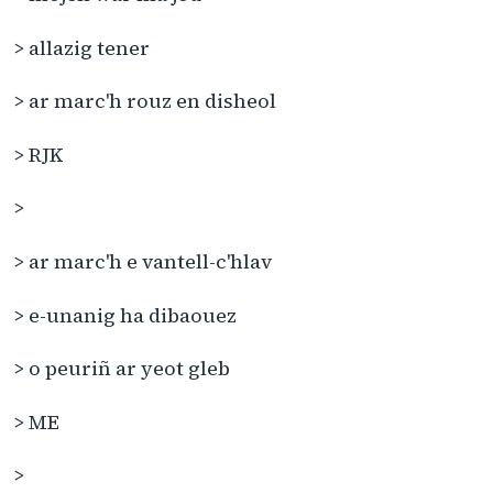
> allazig tener
> ar marc'h rouz en disheol
> RJK
>
> ar marc'h e vantell-c'hlav
> e-unanig ha dibaouez
> o peuriñ ar yeot gleb
> ME
>