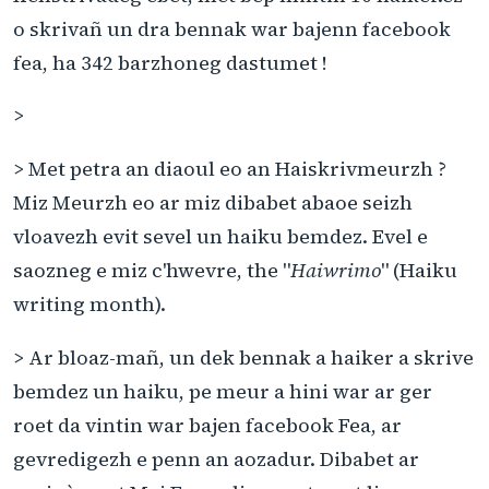
o skrivañ un dra bennak war bajenn facebook
fea, ha 342 barzhoneg dastumet !
>
> Met petra an diaoul eo an Haiskrivmeurzh ?
Miz Meurzh eo ar miz dibabet abaoe seizh
vloavezh evit sevel un haiku bemdez. Evel e
saozneg e miz c'hwevre, the "
Haiwrimo
" (Haiku
writing month).
> Ar bloaz-mañ, un dek bennak a haiker a skrive
bemdez un haiku, pe meur a hini war ar ger
roet da vintin war bajen facebook Fea, ar
gevredigezh e penn an aozadur. Dibabet ar