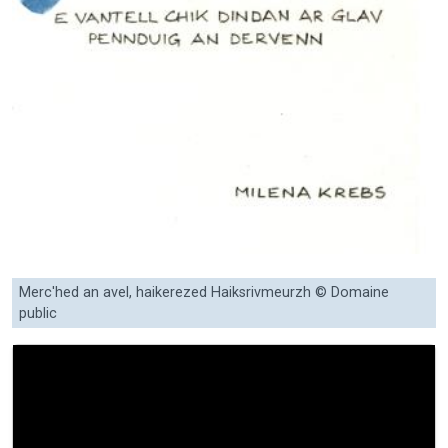
Merc'hed an avel, haikerezed Haiksrivmeurzh © Domaine
public