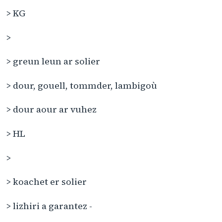
> KG
>
> greun leun ar solier
> dour, gouell, tommder, lambigoù
> dour aour ar vuhez
> HL
>
> koachet er solier
> lizhiri a garantez -