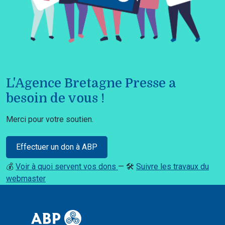
L'Agence Bretagne Presse a
besoin de vous !
Merci pour votre soutien.
Effectuer un don à ABP
💰
Voir à quoi servent vos dons
— 🛠️
Suivre les travaux du
webmaster