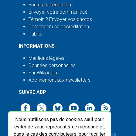
Écrire à la rédaction
Envoyer votre communiqué
Témoin ? Envoyer vos photos
Demander une accréditation
Publier
INFORMATIONS
Mentions légales
Données personnelles
Sur Wikipédia
Abonnement aux newsletters
SUIVRE ABP
Nous n'utilisons pas de cookies sauf pour
éviter de vous représenter ce message et,
dans le cas des contributeurs, pour faciliter
2003-2026 ©
Agence Bretagne Presse
, sauf Creative