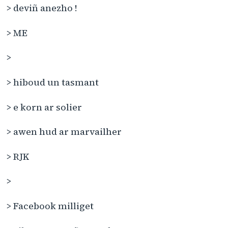
> deviñ anezho !
> ME
>
> hiboud un tasmant
> e korn ar solier
> awen hud ar marvailher
> RJK
>
> Facebook milliget