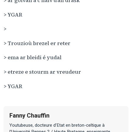
> ar golvan a c’halv d’an drask
> YGAR
>
> Trouzioù brezel er reter
> ema ar bleidi é yudal
> etreze e stourm ar vreudeur
> YGAR
Fanny Chauffin
Youtubeuse, docteure d'Etat en breton-celtique à
l'Université Rennes 2 / Haute Bretagne, enseignante,