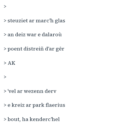
>
> steuziet ar marc'h glas
> an deiz war e dalaroù
> poent distreiñ d'ar gêr
> AK
>
> 'vel ar wezenn derv
> e kreiz ar park flaerius
> bout, ha kenderc'hel