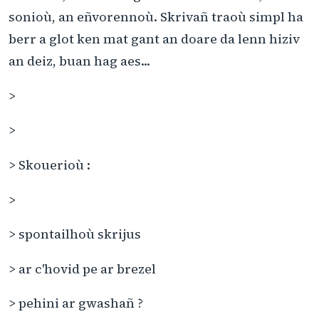
sonioù, an eñvorennoù. Skrivañ traoù simpl ha
berr a glot ken mat gant an doare da lenn hiziv
an deiz, buan hag aes...
>
>
> Skouerioù :
>
> spontailhoù skrijus
> ar c'hovid pe ar brezel
> pehini ar gwashañ ?