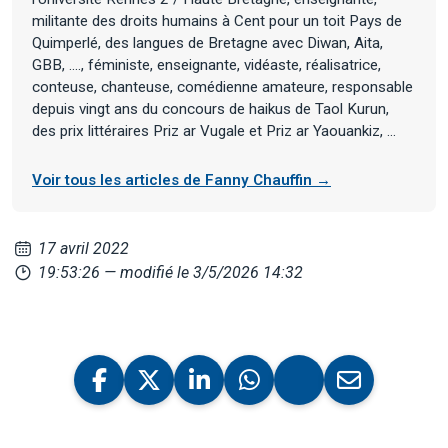
militante des droits humains à Cent pour un toit Pays de
Quimperlé, des langues de Bretagne avec Diwan, Aita,
GBB, ...., féministe, enseignante, vidéaste, réalisatrice,
conteuse, chanteuse, comédienne amateure, responsable
depuis vingt ans du concours de haikus de Taol Kurun,
des prix littéraires Priz ar Vugale et Priz ar Yaouankiz, ...
Voir tous les articles de Fanny Chauffin →
17 avril 2022
19:53:26
— modifié le 3/5/2026 14:32