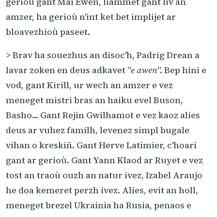
gerioù gant Mai Ewen, liammet gant liv an
amzer, ha gerioù n'int ket bet implijet ar
bloavezhioù paseet.
> Brav ha souezhus an disoc'h, Padrig Drean a
lavar zoken en deus adkavet "
e awen
". Bep hini e
vod, gant Kirill, ur wech an amzer e vez
meneget mistri bras an haiku evel Buson,
Basho... Gant Rejin Gwilhamot e vez kaoz alies
deus ar vuhez familh, levenez simpl bugale
vihan o kreskiñ. Gant Herve Latimier, c'hoari
gant ar gerioù. Gant Yann Klaod ar Ruyet e vez
tost an traoù ouzh an natur ivez, Izabel Araujo
he doa kemeret perzh ivez. Alies, evit an holl,
meneget brezel Ukrainia ha Rusia, penaos e