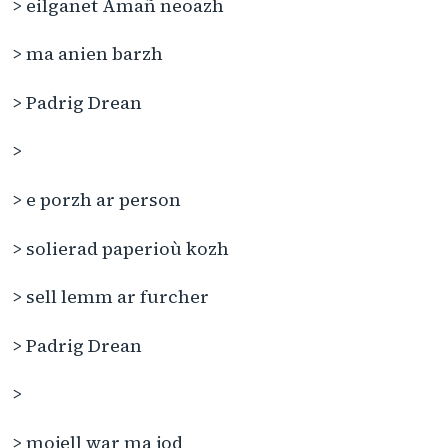
> eilganet Amañ neoazh
> ma anien barzh
> Padrig Drean
>
> e porzh ar person
> solierad paperioù kozh
> sell lemm ar furcher
> Padrig Drean
>
> mojell war ma jod