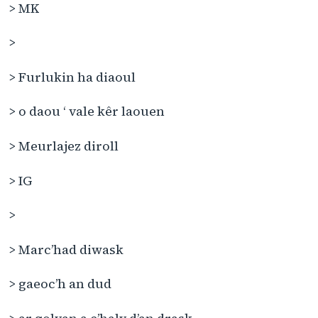
> MK
>
> Furlukin ha diaoul
> o daou ‘ vale kêr laouen
> Meurlajez diroll
> IG
>
> Marc’had diwask
> gaeoc’h an dud