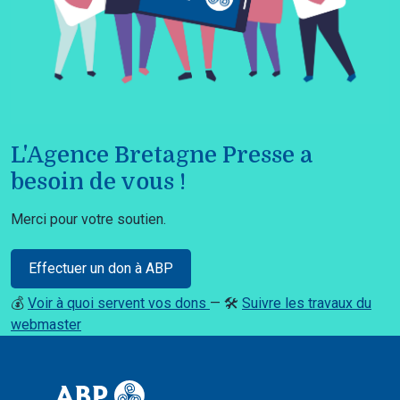
L'Agence Bretagne Presse a
besoin de vous !
Merci pour votre soutien.
Effectuer un don à ABP
💰
Voir à quoi servent vos dons
— 🛠️
Suivre les travaux du
webmaster