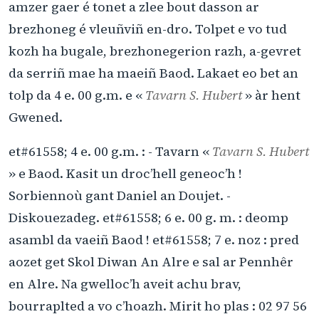
amzer gaer é tonet a zlee bout dasson ar
brezhoneg é vleuñviñ en-dro. Tolpet e vo tud
kozh ha bugale, brezhonegerion razh, a-gevret
da serriñ mae ha maeiñ Baod. Lakaet eo bet an
tolp da 4 e. 00 g.m. e «
Tavarn S. Hubert
» àr hent
Gwened.
et#61558; 4 e. 00 g.m. : - Tavarn «
Tavarn S. Hubert
» e Baod. Kasit un droc’hell geneoc’h !
Sorbiennoù gant Daniel an Doujet. -
Diskouezadeg. et#61558; 6 e. 00 g. m. : deomp
asambl da vaeiñ Baod ! et#61558; 7 e. noz : pred
aozet get Skol Diwan An Alre e sal ar Pennhêr
en Alre. Na gwelloc’h aveit achu brav,
bourraplted a vo c’hoazh. Mirit ho plas : 02 97 56