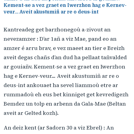
Kement-se a vez graet en Iwerzhon hag e Kernev-
veur… Aveit akustumiñ ar re o deus-int
Kantreadeg get barzhonegoù a-zivout an
nevezamzer : D’ar 1añ a viz Mae, pand eo an
amzer é arru brav, e vez maeet an tier e Breizh
aveit degas chañs d’an dud ha pellaat tañvalded
ar gouiañv. Kement-se a vez graet en Iwerzhon
hag e Kernev-veur… Aveit akustumiñ ar re o
deus-int ankouaet ha sevel liammoù etre ar
rummadoù eh eus bet kinniget get kevredigezh
Bemdez un tolp en arbenn da Gala-Mae (Beltan
aveit ar Gelted kozh).
An deiz kent (ar Sadorn 30 a viz Ebrel) : An