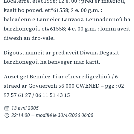
Locaterre. et#61558; 12 e. 00 : pred er maezioù,
kasit ho poued. et#61558; 2 e. 00 g.m. :
baleadenn e Lanneier Lanvaoz. Lennadennoù ha
barzhonegoù. et#61558; 4 e. 00 g.m. : lomm aveit
diwezh an dro-vale.
Digoust nameit ar pred aveit Diwan. Degasit
barzhonegoù ha benveger mar karit.
Aozet get Bemdez Ti ar c’hevredigezhioù / 6
straed ar Govuerezh 56 000 GWENED – pgz : 02
97 57 61 27 / 06 11 51 43 15
13 avril 2005
22:14:00
— modifié le 30/4/2026 06:00