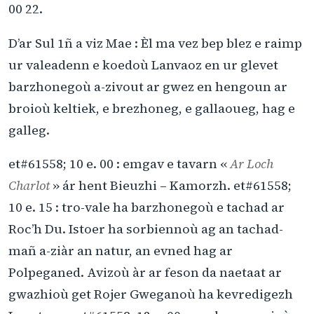
00 22.
D’ar Sul 1ñ a viz Mae : Èl ma vez bep blez e raimp
ur valeadenn e koedoù Lanvaoz en ur glevet
barzhonegoù a-zivout ar gwez en hengoun ar
broioù keltiek, e brezhoneg, e gallaoueg, hag e
galleg.
et#61558; 10 e. 00 : emgav e tavarn «
Ar Loch
Charlot
» ár hent Bieuzhi – Kamorzh. et#61558;
10 e. 15 : tro-vale ha barzhonegoù e tachad ar
Roc’h Du. Istoer ha sorbiennoù ag an tachad-
mañ a-ziàr an natur, an evned hag ar
Polpeganed. Avizoù àr ar feson da naetaat ar
gwazhioù get Rojer Gweganoù ha kevredigezh