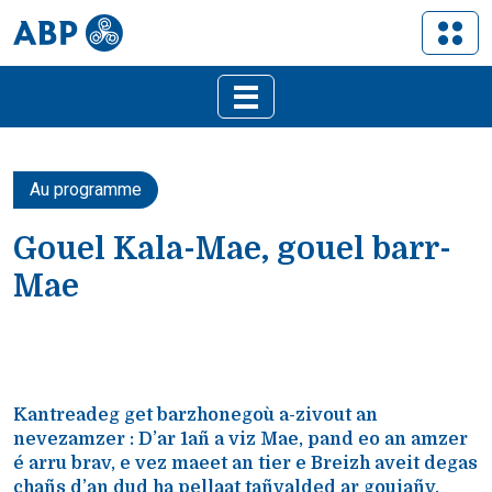
Au programme
Gouel Kala-Mae, gouel barr-
Mae
Kantreadeg get barzhonegoù a-zivout an
nevezamzer : D’ar 1añ a viz Mae, pand eo an amzer
é arru brav, e vez maeet an tier e Breizh aveit degas
chañs d’an dud ha pellaat tañvalded ar gouiañv.