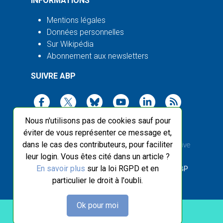
INFORMATIONS
Mentions légales
Données personnelles
Sur Wikipédia
Abonnement aux newsletters
SUIVRE ABP
Nous n'utilisons pas de cookies sauf pour
éviter de vous représenter ce message et,
dans le cas des contributeurs, pour faciliter
2003-2026 ©
Agence Bretagne Presse
, sauf Creative
leur login. Vous êtes cité dans un article ?
Commons
En savoir plus
sur la loi RGPD et en
Front-end design :
Breizhek Studio
, Back-end :
ABP
particulier le droit à l'oubli.
Ok pour moi