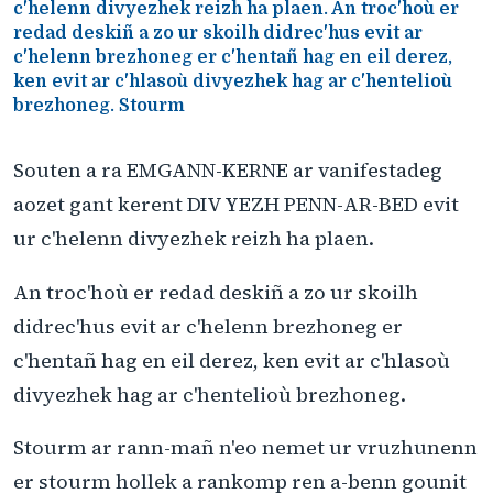
c'helenn divyezhek reizh ha plaen. An troc'hoù er
redad deskiñ a zo ur skoilh didrec'hus evit ar
c'helenn brezhoneg er c'hentañ hag en eil derez,
ken evit ar c'hlasoù divyezhek hag ar c'hentelioù
brezhoneg. Stourm
Souten a ra EMGANN-KERNE ar vanifestadeg
aozet gant kerent DIV YEZH PENN-AR-BED evit
ur c'helenn divyezhek reizh ha plaen.
An troc'hoù er redad deskiñ a zo ur skoilh
didrec'hus evit ar c'helenn brezhoneg er
c'hentañ hag en eil derez, ken evit ar c'hlasoù
divyezhek hag ar c'hentelioù brezhoneg.
Stourm ar rann-mañ n'eo nemet ur vruzhunenn
er stourm hollek a rankomp ren a-benn gounit