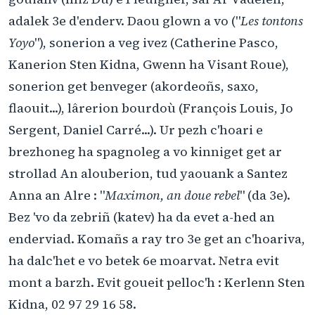
adalek 3e d'enderv. Daou glown a vo ("
Les tontons
Yoyo
"), sonerion a veg ivez (Catherine Pasco,
Kanerion Sten Kidna, Gwenn ha Visant Roue),
sonerion get benveger (akordeoñs, saxo,
flaouit...), lârerion bourdoù (François Louis, Jo
Sergent, Daniel Carré...). Ur pezh c'hoari e
brezhoneg ha spagnoleg a vo kinniget get ar
strollad An alouberion, tud yaouank a Santez
Anna an Alre : "
Maximon, an doue rebel
" (da 3e).
Bez 'vo da zebriñ (katev) ha da evet a-hed an
enderviad. Komañs a ray tro 3e get an c'hoariva,
ha dalc'het e vo betek 6e moarvat. Netra evit
mont a barzh. Evit goueit pelloc'h : Kerlenn Sten
Kidna, 02 97 29 16 58.