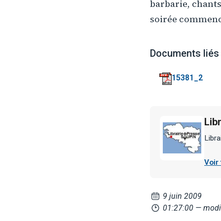
barbarie, chants
soirée commence
Documents liés
15381_2
Lib
Libra
Voir
9 juin 2009
01:27:00
— modi