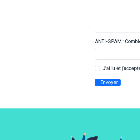
ANTI-SPAM : Combien
J’ai lu et j’accep
Envoyer