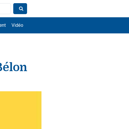
ent
Vidéo
Bélon