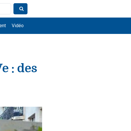
ent
Vidéo
e : des