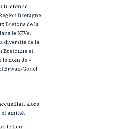
ion Bretonne
a Région Bretagne
ux Bretons de la
dans le XIVe,
a diversité de la
on Bretonne et
e le nom de «
uel Erwan/Gouel
ccueillait alors
 et amitié.
e le lieu