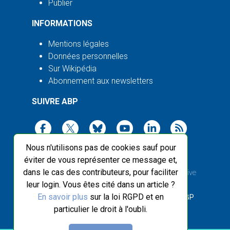
Publier
INFORMATIONS
Mentions légales
Données personnelles
Sur Wikipédia
Abonnement aux newsletters
SUIVRE ABP
Nous n'utilisons pas de cookies sauf pour
éviter de vous représenter ce message et,
dans le cas des contributeurs, pour faciliter
2003-2026 ©
Agence Bretagne Presse
, sauf Creative
leur login. Vous êtes cité dans un article ?
Commons
En savoir plus
sur la loi RGPD et en
Front-end design :
Breizhek Studio
, Back-end :
ABP
particulier le droit à l'oubli.