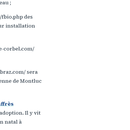
eau ;
/fbio.php des
ur installation
e-corbel.com/
braz.com/ sera
ienne de Montluc
ffrès
doption. Il y vit
n natal à