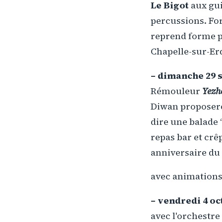
Le Bigot
aux gui
percussions. For
reprend forme p
Chapelle-sur-Erd
– dimanche 29
Rémouleur
Yezh
Diwan proposeron
dire une balade 
repas bar et crê
anniversaire du
avec animations e
– vendredi 4 o
avec l'orchestr