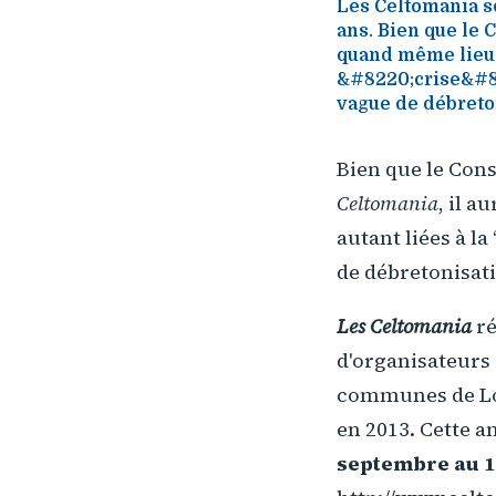
Les Celtomania so
ans. Bien que le 
quand même lieu. 
&#8220;crise&#82
vague de débreton
Bien que le Cons
Celtomania
, il 
autant liées à l
de débretonisati
Les Celtomania
ré
d'organisateurs 
communes de Loi
en 2013. Cette a
septembre au 