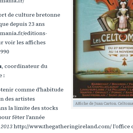
omania.fr/
ort de culture bretonne
que depuis 23 ans
mania.fr/editions-
 voir les affiches
1990
u
, coordinateur du
 :
btenir comme d'habitude
n des artistes
Affiche de Juan Carton. Celtoma
s la limite des stocks
pour fêter l'année
 2013
http://www.thegatheringireland.com/ l'office