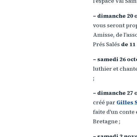
l'espace Val Sai
– dimanche 20 
vous seront prop
Amisse, de l'ass
Prés Salés
de 11 
– samedi 26 oc
luthier et chant
;
– dimanche 27 
créé par
Gilles 
faite d'un conte
Bretagne ;
– samedi 2 no