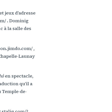
et jeux d'adresse
om/ . Dominig
c à la salle des
son.jimdo.com/ ,
Chapelle-Launay
hó
en spectacle,
aduction qu'il a
 Temple-de-
.stalig.com/?