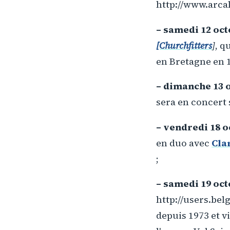
http://www.arca
– samedi 12 oc
[Churchfitters
]
, q
en Bretagne en 
– dimanche 13 
sera en concert 
– vendredi 18 
en duo avec
Cla
;
– samedi 19 oc
http://users.belg
depuis 1973 et v