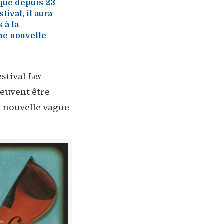
ique depuis 23
tival, il aura
 à la
ne nouvelle
estival
Les
peuvent être
ne nouvelle vague