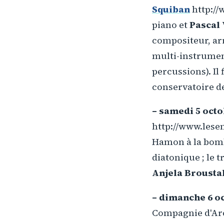
Squiban
http://
piano et
Pascal
compositeur, ar
multi-instrument
percussions). Il
conservatoire d
– samedi 5 oct
http://www.lese
Hamon à la bomba
diatonique ; le t
Anjela Brousta
– dimanche 6 o
Compagnie d'Ar