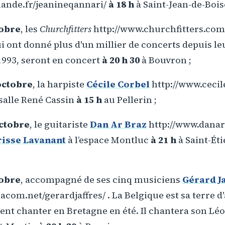
lande.fr/jeanineqannari/
à 18 h
à Saint-Jean-de-Bois
tobre
, les
Churchfitters
http://www.churchfitters.com
ui ont donné plus d'un millier de concerts depuis le
1993, seront en concert
à 20 h 30
à Bouvron ;
octobre
, la harpiste
Cécile Corbel
http://www.cecil
salle René Cassin
à 15 h
au Pellerin ;
octobre
, le guitariste
Dan Ar Braz
http://www.danar
risse Lavanant
à l’espace Montluc
à 21 h
à Saint-Ét
tobre
, accompagné de ses cinq musiciens
Gérard Ja
acom.net/gerardjaffres/ . La Belgique est sa terre d'a
ient chanter en Bretagne en été. Il chantera son Léo