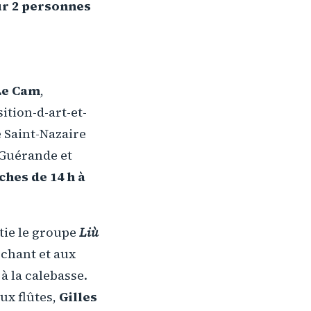
ur 2 personnes
Le Cam
,
ition-d-art-et-
e Saint-Nazaire
e Guérande et
ches de 14 h à
tie le groupe
Liù
chant et aux
 à la calebasse.
ux flûtes,
Gilles