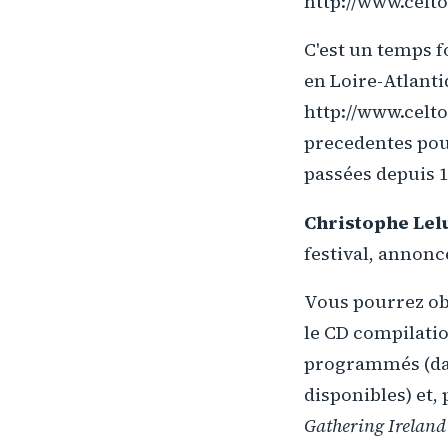
http://www.celt
C'est un temps f
en Loire-Atlanti
http://www.celto
precedentes pour
passées depuis 
Christophe Lel
festival, annonce
Vous pourrez o
le CD compilatio
programmés (dan
disponibles) et, 
Gathering Ireland