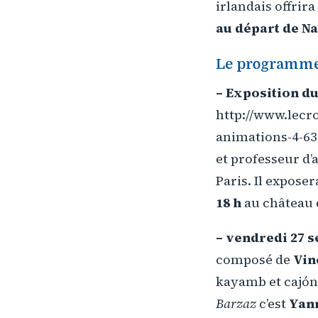
irlandais offrir
au départ de N
Le programm
– Exposition d
http://www.lecro
animations-4-63-
et professeur d’a
Paris. Il expose
18 h
au château d
– vendredi 27 
composé de
Vin
kayamb et cajón
Barzaz
c’est
Yan