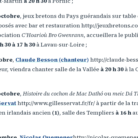
nt-Martin
à 20 h 30
à Pornic ;
octobre
, jeux bretons du Pays guérandais sur table 
osés avec bar et restauration http://jeuxbretons.c
ociation
C'Hoarioù Bro Gwenrann
, accueillera le publi
h 30 à 17 h 30
à Lavau-sur-Loire ;
tobre
,
Claude Besson (chanteur)
http://claude-bes
eur, viendra chanter salle de la Vallée
à 20 h 30
à la 
octobre
,
Histoire du cochon de Mac Dathó
ou
meic Dá T
Servat
http://www.gillesservat.fr/fr/ à partir de la tr
 en irlandais ancien
(1)
, salle des Templiers
à 16 h
au
vembre
,
Nicolas Quemener
http://nicolas-quemener