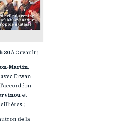
ficielle du centre
hoù ha Sevenadur
tropole nantaise
h 30
à Orvault ;
on-Martin
,
 avec Erwan
 l'accordéon
ervinou
et
eillières ;
autron de la