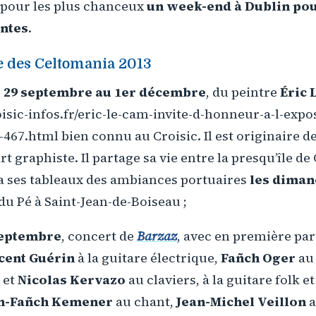
a pour les plus chanceux
un week-end à Dublin po
antes
.
e des
Celtomania
2013
u 29 septembre au 1er décembre
, du peintre
Éric 
isic-infos.fr/eric-le-cam-invite-d-honneur-a-l-expos
467.html bien connu au Croisic. Il est originaire d
rt graphiste. Il partage sa vie entre la presqu’île d
ra ses tableaux des ambiances portuaires
les diman
u Pé à Saint-Jean-de-Boiseau ;
septembre
, concert de
Barzaz
, avec en première par
cent Guérin
à la guitare électrique,
Fañch Oger
au 
 et
Nicolas Kervazo
au claviers, à la guitare folk et
n-Fañch Kemener
au chant,
Jean-Michel Veillon
a