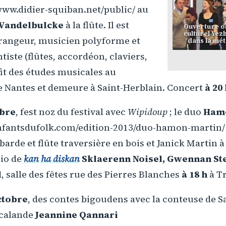
www.didier-squiban.net/public/ au
 Vandelbulcke
à la flûte. Il est
Ouverture of
culturel Yez
rangeur, musicien polyforme et
dans la mé
iste (flûtes, accordéon, claviers,
 fit des études musicales au
e Nantes et demeure à Saint-Herblain. Concert
à 20 
obre
, fest noz du festival avec
Wipidoup
; le duo
Ham
nfantsdufolk.com/edition-2013/duo-hamon-martin/
rde et flûte traversière en bois et Janick Martin à
rio de
kan ha diskan
Sklaerenn Noisel, Gwennan St
l
, salle des fêtes rue des Pierres Blanches
à 18 h
à Tr
ctobre
, des contes bigoudens avec la conteuse de S
calande
Jeannine Qannari