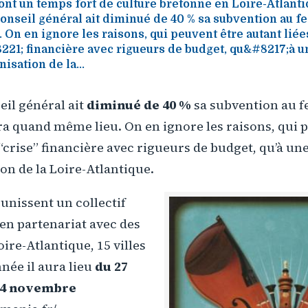
nt un temps fort de culture bretonne en Loire-Atlant
Conseil général ait diminué de 40 % sa subvention au fes
On en ignore les raisons, qui peuvent être autant liées
21; financière avec rigueurs de budget, qu&#8217;à u
isation de la...
eil général ait
diminué de 40 %
sa subvention au f
aura quand même lieu. On en ignore les raisons, qui 
a “crise” financière avec rigueurs de budget, qu’à u
on de la Loire-Atlantique.
unissent un collectif
en partenariat avec des
re-Atlantique, 15 villes
nnée il aura lieu
du 27
14 novembre