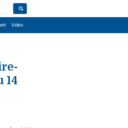
ent
Vidéo
ire-
u 14