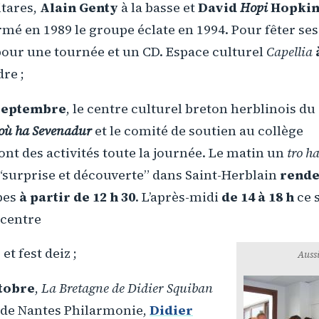
tares,
Alain Genty
à la basse et
David
Hopi
Hopkin
mé en 1989 le groupe éclate en 1994. Pour fêter ses 
our une tournée et un CD. Espace culturel
Capellia
re ;
 septembre
, le centre culturel breton herblinois du
où ha Sevenadur
et le comité de soutien au collège
t des activités toute la journée. Le matin un
tro ha
“surprise et découverte” dans Saint-Herblain
rende
pes
à partir de 12 h 30
. L’après-midi
de 14 à 18 h
ce s
 centre
t fest deiz ;
Aussi
ctobre
,
La Bretagne de Didier Squiban
e de Nantes Philarmonie,
Didier