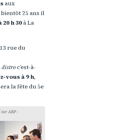
s
aux
bientôt 25 ans il
à 20 h 30
à La
 13 rue du
 distro
c’est-à-
z-vous à 9 h
,
era la fête du 5e
 sur ABP :