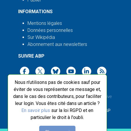
INFORMATIONS
Mentions légales
Données personnelles
Sur Wikipédia
Abonnement aux newsletters
SUIVRE ABP
Nous n'utilisons pas de cookies sauf pour
éviter de vous représenter ce message et,
dans le cas des contributeurs, pour faciliter
2003-2026 ©
Agence Bretagne Presse
, sauf Creative
leur login. Vous êtes cité dans un article ?
Commons
En savoir plus
sur la loi RGPD et en
Front-end design :
Breizhek Studio
, Back-end :
ABP
particulier le droit à l'oubli.