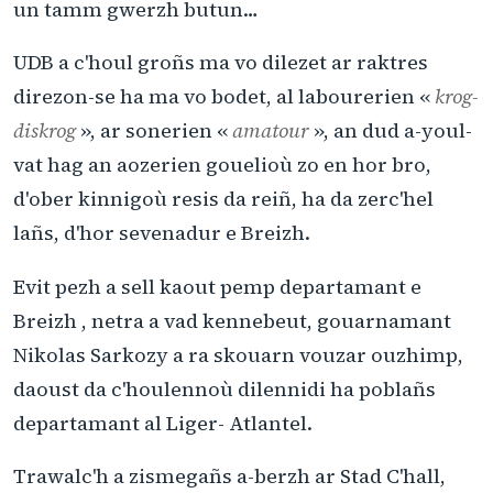
un tamm gwerzh butun…
UDB a c'houl groñs ma vo dilezet ar raktres
direzon-se ha ma vo bodet, al labourerien «
krog-
diskrog
», ar sonerien «
amatour
», an dud a-youl-
vat hag an aozerien gouelioù zo en hor bro,
d'ober kinnigoù resis da reiñ, ha da zerc'hel
lañs, d'hor sevenadur e Breizh.
Evit pezh a sell kaout pemp departamant e
Breizh , netra a vad kennebeut, gouarnamant
Nikolas Sarkozy a ra skouarn vouzar ouzhimp,
daoust da c'houlennoù dilennidi ha poblañs
departamant al Liger- Atlantel.
Trawalc'h a zismegañs a-berzh ar Stad C'hall,