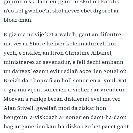
goproù o skolaerien ; gant ar skolioù katolik
n'eo ket gwelloc'h, skol nevez ebet digoret ar
bloaz-mañ.
E-giz ma ne vije ket a-walc'h, gant an difoutre
ma vez ar Stad e-keñver kelennadurezh hor
yezh, e zisklêr, an Itron Christine Albanel,
ministrerez ar sevenadur, e fell dezhi embann
un danvez lezenn evit rediañ aozerien gouelioù
Breizh da c'hoprañ an holl sonerien a- youl- vat
e-giz-ma vijent sonerien a-vicher : ar vreudeur
Morvan a rankje bezañ disklêriet evel ma vez
Alan Stivell, gwellañ mod da ziskar hon
hengoun, a-viskoazh ar sonerien daou-ha-daou
hag ar ganerien kan-ha-diskan zo bet paeet gant