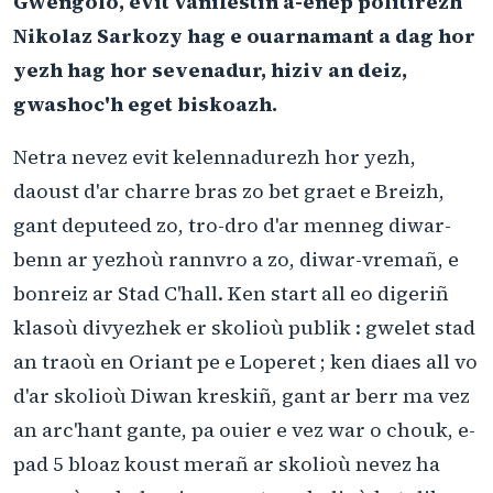
Gwengolo, evit vanifestiñ a-enep politirezh
Nikolaz Sarkozy hag e ouarnamant a dag hor
yezh hag hor sevenadur, hiziv an deiz,
gwashoc'h eget biskoazh.
Netra nevez evit kelennadurezh hor yezh,
daoust d'ar charre bras zo bet graet e Breizh,
gant deputeed zo, tro-dro d'ar menneg diwar-
benn ar yezhoù rannvro a zo, diwar-vremañ, e
bonreiz ar Stad C'hall. Ken start all eo digeriñ
klasoù divyezhek er skolioù publik : gwelet stad
an traoù en Oriant pe e Loperet ; ken diaes all vo
d'ar skolioù Diwan kreskiñ, gant ar berr ma vez
an arc'hant gante, pa ouier e vez war o chouk, e-
pad 5 bloaz koust merañ ar skolioù nevez ha