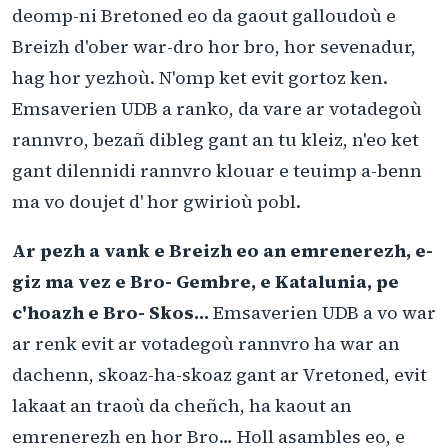
deomp-ni Bretoned eo da gaout galloudoù e
Breizh d'ober war-dro hor bro, hor sevenadur,
hag hor yezhoù. N'omp ket evit gortoz ken.
Emsaverien UDB a ranko, da vare ar votadegoù
rannvro, bezañ dibleg gant an tu kleiz, n'eo ket
gant dilennidi rannvro klouar e teuimp a-benn
ma vo doujet d' hor gwirioù pobl.
Ar pezh a vank e Breizh eo an emrenerezh, e-
giz ma vez e Bro- Gembre, e Katalunia, pe
c'hoazh e Bro- Skos…
Emsaverien UDB a vo war
ar renk evit ar votadegoù rannvro ha war an
dachenn, skoaz-ha-skoaz gant ar Vretoned, evit
lakaat an traoù da cheñch, ha kaout an
emrenerezh en hor Bro… Holl asambles eo, e