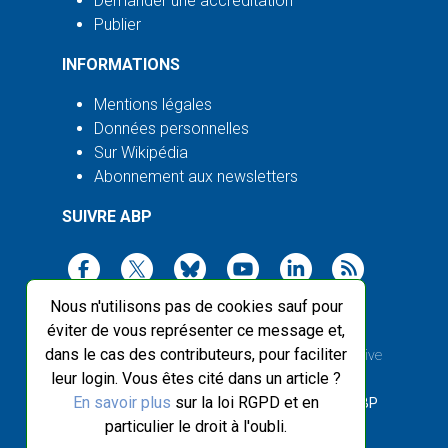
Demander une accréditation
Publier
INFORMATIONS
Mentions légales
Données personnelles
Sur Wikipédia
Abonnement aux newsletters
SUIVRE ABP
Nous n'utilisons pas de cookies sauf pour
éviter de vous représenter ce message et,
dans le cas des contributeurs, pour faciliter
2003-2026 ©
Agence Bretagne Presse
, sauf Creative
leur login. Vous êtes cité dans un article ?
Commons
En savoir plus
sur la loi RGPD et en
Front-end design :
Breizhek Studio
, Back-end :
ABP
particulier le droit à l'oubli.