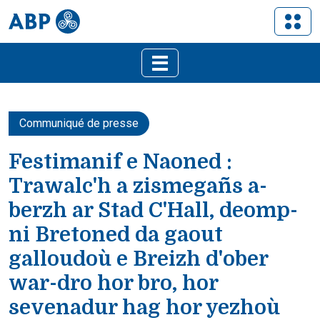
Communiqué de presse
Festimanif e Naoned :
Trawalc'h a zismegañs a-
berzh ar Stad C'Hall, deomp-
ni Bretoned da gaout
galloudoù e Breizh d'ober
war-dro hor bro, hor
sevenadur hag hor yezhoù