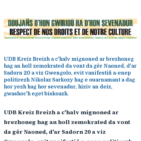
UDB Kreiz Breizh a c'halv mignoned ar brezhoneg
hag an holl zemokrated da vont da gêr Naoned, d'ar
Sadorn 20 a viz Gwengolo, evit vanifestiñ a-enep
politirezh Nikolaz Sarkozy hag e ouarnamant a dag
hor yezh hag hor sevenadur, hiziv an deiz,
gwashoc'h eget biskoazh.
UDB Kreiz Breizh a c'halv mignoned ar
brezhoneg hag an holl zemokrated da vont
da gêr Naoned, d'ar Sadorn 20 a viz