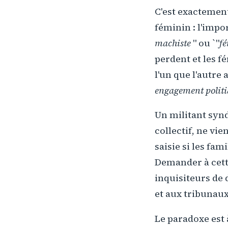
C'est exactemen
féminin : l'impor
machiste
" ou `"
f
perdent et les f
l'un que l'autre 
engagement polit
Un militant syn
collectif, ne vie
saisie si les fam
Demander à cette
inquisiteurs de 
et aux tribunaux
Le paradoxe est 