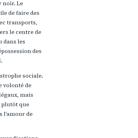
 noir. Le
le de faire des
vec transports,
ers le centre de
u dans les
épossession des
.
astrophe sociale.
e volonté de
 légaux, mais
s plutôt que
s l'amour de