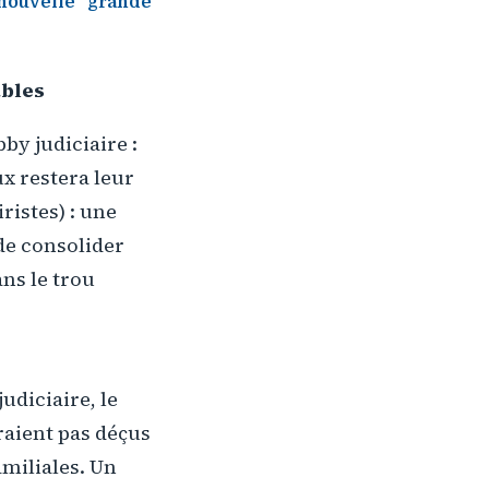
e nouvelle “grande
ables
by judiciaire :
ux restera leur
ristes) : une
n de consolider
ns le trou
udiciaire, le
raient pas déçus
amiliales. Un