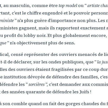
t, au masculin, comme être
top model
ou "
artiste ch
tant, c'est le chiffre engendré et le pouvoir personn
éministe
" n'a plus guère d'importance non plus. Les
éministes gagnent, mais ils rapportent exactement 
au profit du lobby noir. Et plus globalement encore, 
ique
" n'a objectivement plus de sens.
dical, censé représenter des ouvriers menacés de l
nt-il de déclarer, sur les ondes publiques, que "
la jus
illes des ouvriers étaient fragilisées par ce coup du
 institution dévoyée de défendre des familles, c'
défendre les "
sorcières
", c'est demander aux commis
 des années quarante de défendre les Juifs !
à son comble quand on fait des gorges chaudes du f