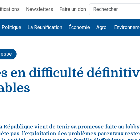
ifications
Newsletters
Faire un don
Politique
La Réunification
Économie
Agro
Environnem
resse
s en difficulté définit
ables
a République vient de tenir sa promesse faite au lobby 
uiète pas, l'exploitation des problèmes parentaux reste