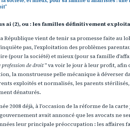
la société, et mieux, pour sa famille d'affairistes : un
it”
us ai (2), ou : les familles définitivement exploit
la République vient de tenir sa promesse faite au lob
s'inquiète pas, l'exploitation des problèmes parenta
re (pour la société) et mieux (pour sa famille d'affai
profession de droit
" va voir le jour à leur profit, afi
tation, la monstrueuse pelle mécanique à déverser da
rents exploités et normalisés, les parents stérilisés,
ement dénaturés.
ée 2008 déjà, à l'occasion de la réforme de la carte j
 gouvernement avait annoncé que les avocats ne se
onnées leur principale préoccupation : les affaires f