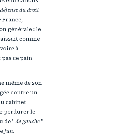
revendications
défense du droit
e France,
on générale : le
araissait comme
 voire à
t pas ce pain
uche même de son
rigée contre un
du cabinet
ir perdurer le
u de "
de gauche
"
le
fun
.