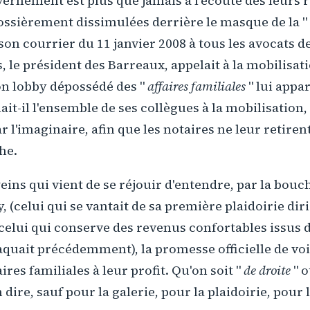
ernement est plus que jamais à l'écoute des leurs 
ossièrement dissimulées derrière le masque de la "
 son courrier du 11 janvier 2008 à tous les avocats d
 le président des Barreaux, appelait à la mobilisati
on lobby dépossédé des "
affaires familiales
" lui app
lait-il l'ensemble de ses collègues à la mobilisation,
r l'imaginaire, afin que les notaires ne leur retiren
he.
eins qui vient de se réjouir d'entendre, par la bo
, (celui qui se vantait de sa première plaidoirie di
 celui qui conserve des revenus confortables issus 
vaquait précédemment), la promesse officielle de vo
ires familiales à leur profit. Qu'on soit "
de droite
" o
 dire, sauf pour la galerie, pour la plaidoirie, pour 