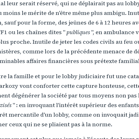
l leur serait réservé, qui ne déplairait pas au lobby
 moins le mérite de n'être même plus ambigu. Inuti
m, sauf pour la forme, des jeûnes de 6 à 12 heures a
F1 ou les chaînes dites "
publiques
", en ambulance v
us proche. Inutile de jeter les codes civils au feu o
nistères, comme lors de la précédente menace de d
rminables affaires financières sous prétexte familial
re la famille et pour le lobby judiciaire fut une cat
arkozy vont conforter cette capture honteuse, cett
ment dégénérer la société par tous moyens non pas
zisés
" : en invoquant l'intérêt supérieur des enfant
érêt mercantile d'un lobby, comme on invoquait jadi
er ceux qui ne se pliaient pas à la norme.