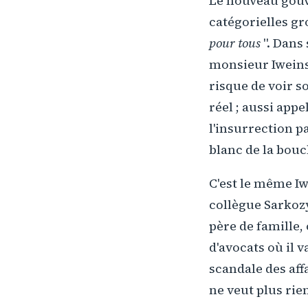
Le nouveau gouv
catégorielles gr
pour tous
". Dans
monsieur Iweins,
risque de voir s
réel ; aussi appe
l'insurrection pa
blanc de la bouc
C'est le même Iw
collègue Sarkozy
père de famille,
d'avocats où il 
scandale des affa
ne veut plus rien