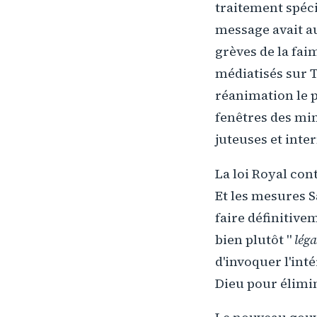
traitement spécia
message avait au
grèves de la fai
médiatisés sur T
réanimation le pl
fenêtres des mi
juteuses et inte
La loi Royal cont
Et les mesures S
faire définitive
bien plutôt "
léga
d'invoquer l'int
Dieu pour élimin