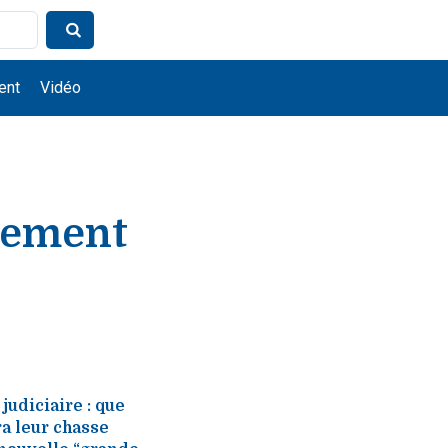
ent
Vidéo
ivement
judiciaire : que
ra leur chasse