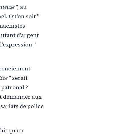
anteuse
", au
el. Qu'on soit "
 machistes
autant d'argent
l'expression "
icenciement
tice
" serait
r patronal ?
est demander aux
sariats de police
ait qu'un