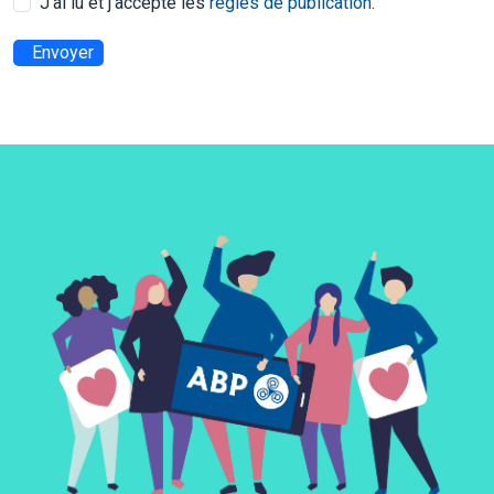
J’ai lu et j’accepte les
règles de publication
.
Envoyer