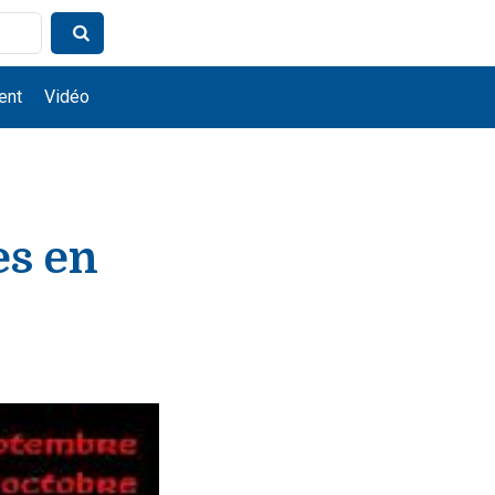
ent
Vidéo
es en