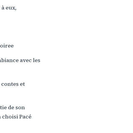
 à eux,
soiree
ambiance avec les
 contes et
rtie de son
a choisi Pacé