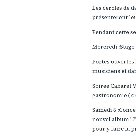
Les cercles de da
présenteront leu
Pendant cette s
Mercredi :Stage 
Portes ouvertes l
musiciens et da
Soiree Cabaret V
gastronomie ( cr
Samedi 6 :Concer
nouvel album "
T
pour y faire la 