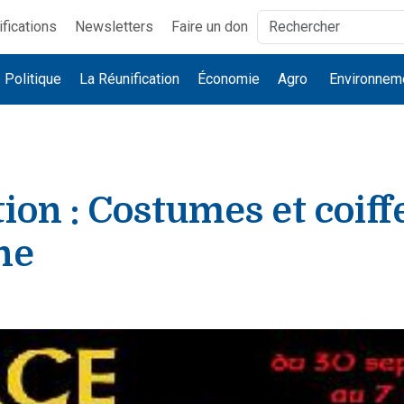
ifications
Newsletters
Faire un don
Politique
La Réunification
Économie
Agro
Environnem
ion : Costumes et coiff
ne