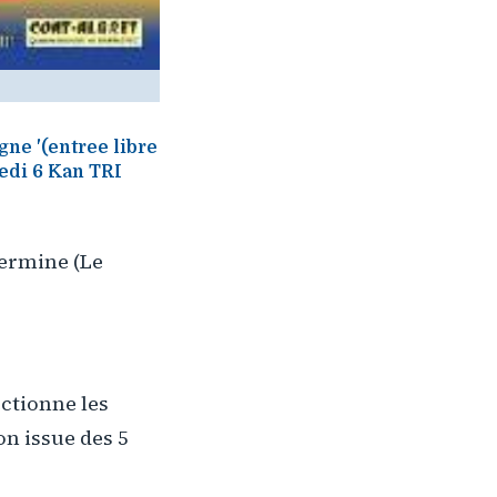
gne '(entree libre
medi 6 Kan TRI
Hermine (Le
ectionne les
on issue des 5