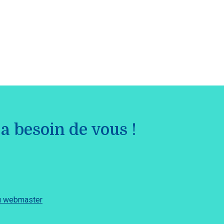
a besoin de vous !
du webmaster