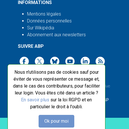
INFORMATIONS
Mentions légales
Données personnelles
Sur Wikipédia
Abonnement aux newsletters
SUIVRE ABP
Nous n'utilisons pas de cookies sauf pour
éviter de vous représenter ce message et,
dans le cas des contributeurs, pour faciliter
2003-2026 ©
Agence Bretagne Presse
, sauf Creative
leur login. Vous êtes cité dans un article ?
Commons
En savoir plus
sur la loi RGPD et en
Front-end design :
Breizhek Studio
, Back-end :
ABP
particulier le droit à l'oubli.
Ok pour moi