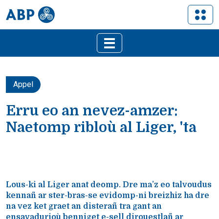
Appel
Erru eo an nevez-amzer:
Naetomp ribloù al Liger, 'ta
Lous-ki al Liger anat deomp. Dre ma’z eo talvoudus
kennañ ar ster-bras-se evidomp-ni breizhiz ha dre
na vez ket graet an disterañ tra gant an
ensavadurioù benniget e-sell dirouestlañ ar