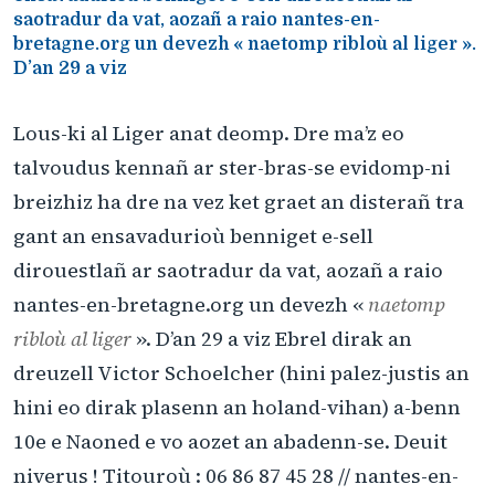
saotradur da vat, aozañ a raio nantes-en-
bretagne.org un devezh « naetomp ribloù al liger ».
D’an 29 a viz
Lous-ki al Liger anat deomp. Dre ma’z eo
talvoudus kennañ ar ster-bras-se evidomp-ni
breizhiz ha dre na vez ket graet an disterañ tra
gant an ensavadurioù benniget e-sell
dirouestlañ ar saotradur da vat, aozañ a raio
nantes-en-bretagne.org un devezh «
naetomp
ribloù al liger
». D’an 29 a viz Ebrel dirak an
dreuzell Victor Schoelcher (hini palez-justis an
hini eo dirak plasenn an holand-vihan) a-benn
10e e Naoned e vo aozet an abadenn-se. Deuit
niverus ! Titouroù : 06 86 87 45 28 // nantes-en-