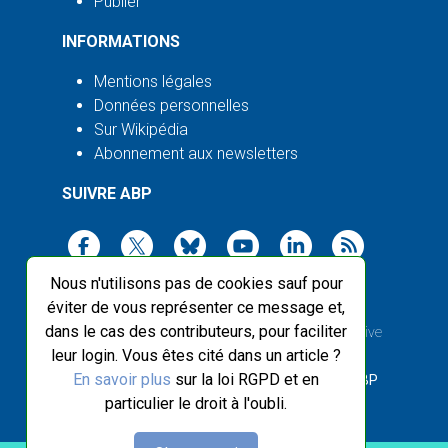
Publier
INFORMATIONS
Mentions légales
Données personnelles
Sur Wikipédia
Abonnement aux newsletters
SUIVRE ABP
Nous n'utilisons pas de cookies sauf pour
éviter de vous représenter ce message et,
dans le cas des contributeurs, pour faciliter
2003-2026 ©
Agence Bretagne Presse
, sauf Creative
leur login. Vous êtes cité dans un article ?
Commons
En savoir plus
sur la loi RGPD et en
Front-end design :
Breizhek Studio
, Back-end :
ABP
particulier le droit à l'oubli.