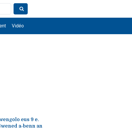
ent
Vidéo
Gwengolo eus 9 e.
 Gwened a-benn an