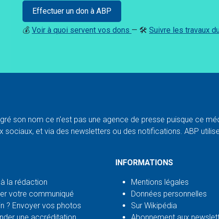
Effectuer un don à ABP
💰
Voir à quoi servent vos dons
— 🛠️
Suivre les travaux 
ré son nom ce n'est pas une agence de presse puisque ce médi
 sociaux, et via des newsletters ou des notifications. ABP utilise l
INFORMATIONS
 à la rédaction
Mentions légales
er votre communiqué
Données personnelles
n ? Envoyer vos photos
Sur Wikipédia
der une accréditation
Abonnement aux newslet