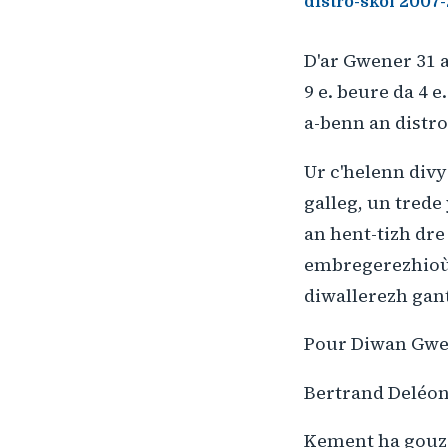
distro-skol 2007
D'ar Gwener 31 a 
9 e. beure da 4 
a-benn an distro
Ur c'helenn div
galleg, un trede
an hent-tizh dr
embregerezhioù 
diwallerezh gant
Pour Diwan Gwen
Bertrand Deléon
Kement ha gouzout