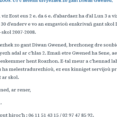
-2008. Ur c'helenn divyezhek zo gant Diwan Gwened,
viz Eost eus 2 e. da 6 e. d'abardaez ha d'al Lun 3 a 
e. 30 d'enderv e vo an emgavioù enskrivañ gant sko
-skol 2007-2008.
yezhek zo gant Diwan Gwened, brezhoneg dre soubi
 yezh adal ar c'hlas 2. Emañ etre Gwened ha Sene, ae
e eskemmer hent Roazhon. E-tal meur a c'hennad la
ha melestradurezhioù, ez eus kinniget servijoù p
 ar skol.
ed, ar rener,
.
 hiroc'h : 06 11 51 43 15 / 02 97 47 85 92.