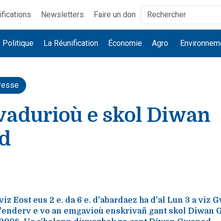
ifications
Newsletters
Faire un don
Politique
La Réunification
Économie
Agro
Environnem
resse
vadurioù e skol Diwan
d
iz Eost eus 2 e. da 6 e. d'abardaez ha d'al Lun 3 a viz 
 d'enderv e vo an emgavioù enskrivañ gant skol Diwan