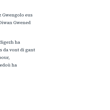
viz Gwengolo eus
l Diwan Gwened
digezh ha
s da vont di gant
bour,
redoù ha