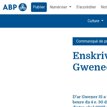
Publier
Numériser
S'accréditer
Not
Culture
Communiqué de p
Enskri
Gwene
D'ar Gwener 31 a v
beure da 4 e. 30