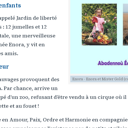
 enfants
appelé Jardin de liberté
 : 12 jumelles et 12
tale, une merveilleuse
ée Enora, y vit en
s amis.
teur
sauvages provoquent des
Enora - Enora et Mister Gold (
a. Par chance, arrive un
pé d’un zoo, refusant d’être vendu à un cirque où il 
tte et au fouet !
e en Amour, Paix, Ordre et Harmonie en compagnie