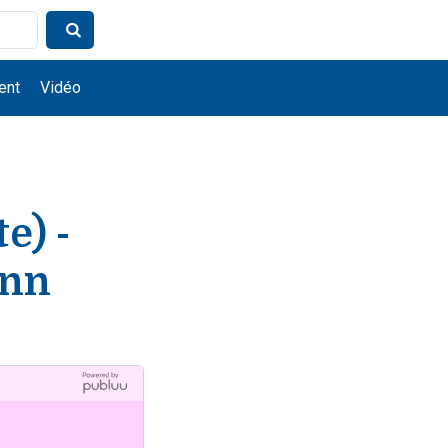
ent
Vidéo
e) -
enn