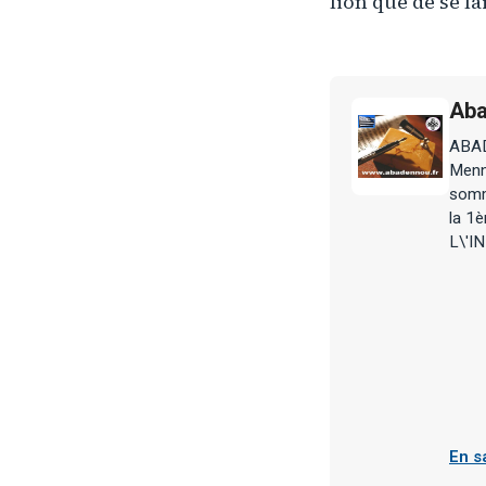
lion que de se la
Aba
ABADE
Menn
somme
la 1
L\'I
En s