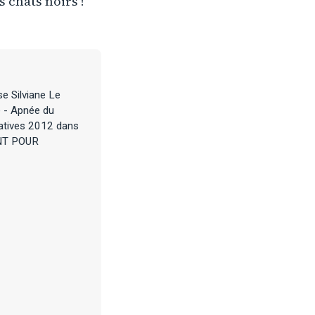
s chats noirs !
se Silviane Le
 - Apnée du
slatives 2012 dans
ENT POUR