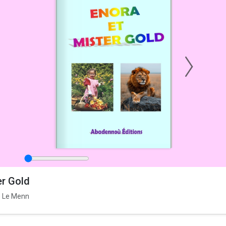
er Gold
ne Le Menn