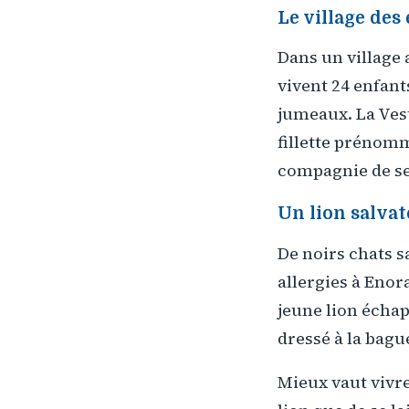
Le village des
Dans un village 
vivent 24 enfants
jumeaux. La Ves
fillette prénomm
compagnie de se
Un lion salva
De noirs chats 
allergies à Enor
jeune lion échap
dressé à la bague
Mieux vaut vivr