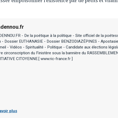
isser empoisonner l'existence par de petits et vilain
dennou.fr
NNOU.FR - De la poétique à la politique - Site officiel de la poétes
 - Dossier EUTHANASIE - Dossier BENZODIAZÉPINES - Apostasie
il - Vidéos - Spiritualité - Politique - Candidate aux élections légi
ère circonscription du Finistère sous la bannière du RASSEMBLEM
NITIATIVE CITOYENNE.[ www.ric-france.fr ]
avoir plus