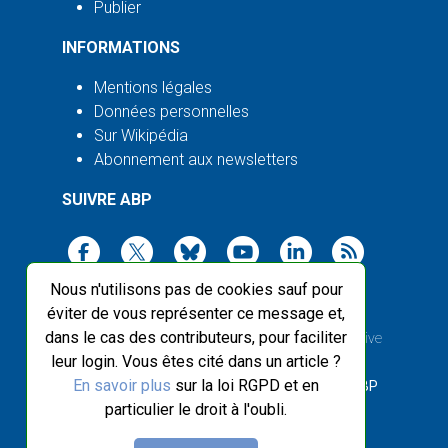
Publier
INFORMATIONS
Mentions légales
Données personnelles
Sur Wikipédia
Abonnement aux newsletters
SUIVRE ABP
Nous n'utilisons pas de cookies sauf pour
éviter de vous représenter ce message et,
dans le cas des contributeurs, pour faciliter
2003-2026 ©
Agence Bretagne Presse
, sauf Creative
leur login. Vous êtes cité dans un article ?
Commons
En savoir plus
sur la loi RGPD et en
Front-end design :
Breizhek Studio
, Back-end :
ABP
particulier le droit à l'oubli.